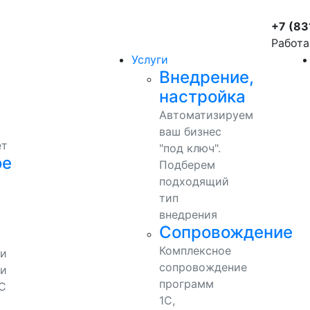
+7 (83
Работа
Услуги
Внедрение,
настройка
Автоматизируем
ваш бизнес
ет
"под ключ".
ое
Подберем
подходящий
тип
внедрения
Сопровождение
Комплексное
ми
сопровождение
и
программ
С
1С,