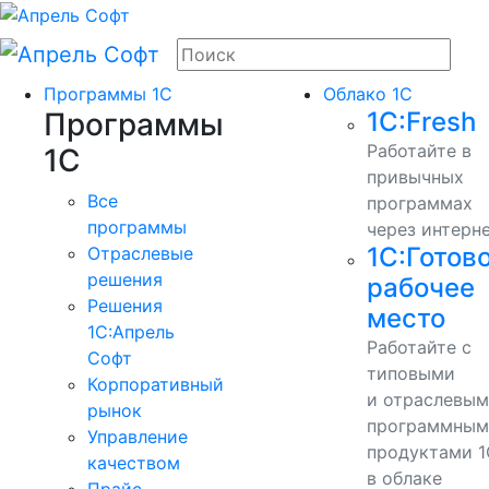
Программы 1С
Облако 1С
Программы
1С:Fresh
Работайте в
1С
привычных
Все
программах
программы
через интерн
1С:Готов
Отраслевые
решения
рабочее
Решения
место
1C:Апрель
Работайте с
Софт
типовыми
Корпоративный
и отраслевы
рынок
программным
Управление
продуктами 1
качеством
в облаке
Прайс-