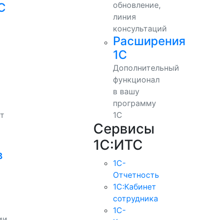
обновление,
С
линия
консультаций
Расширения
1С
Дополнительный
функционал
в вашу
программу
т
1С
Сервисы
1С:ИТС
в
1С-
Отчетность
1С:Кабинет
сотрудника
1С-
ии