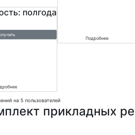
сайтом и
ость: полгода
маркетплейс
ами
олучить
Подробнее
ый
азы в
месяц
подарок
дробнее
ений на 5 пользователей
мплект прикладных ре