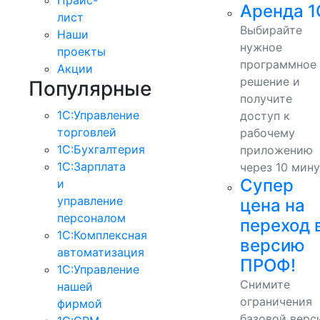
Аренда 1
лист
Выбирайте
Наши
нужное
проекты
программное
Акции
решение и
Популярные
получите
1С:Управление
доступ к
торговлей
рабочему
1С:Бухгалтерия
приложению
1С:Зарплата
через 10 мину
Супер
и
управление
цена на
персоналом
переход 
1С:Комплексная
версию
автоматизация
ПРОФ!
1С:Управление
Снимите
нашей
ограничения
фирмой
базовой верс