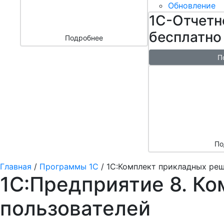
бизнесом
Обновление
за 3000 ₽
1С-Отчетн
бесплатно
Подробнее
П
Бесплатн
перенос б
облако + 
аренды в 
По
Главная
/
Программы 1С
/
1С:Комплект прикладных реш
1С:Предприятие 8. Ко
пользователей