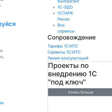
Контрагент
ю
1С-ЭДО
1СПАРК
Риски
руйся
Все
сервисы
Сопровождение
Тарифы 1С:ИТС
 в
Сервисы 1С:ИТС
яц
Линия консультаций
Проекты по
внедрению 1С
"под ключ"
Узнать больше
Настроим
ии
обмен с