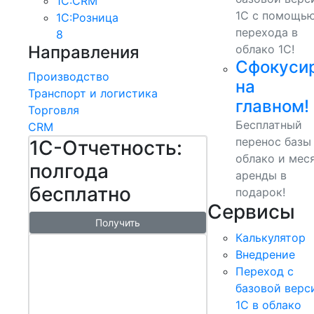
1С:CRM
1С с помощь
1С:Розница
перехода в
8
Направления
облако 1С!
Сфокуси
Производство
на
Транспорт и логистика
главном!
Торговля
Бесплатный
CRM
перенос базы
1С-Отчетность:
облако и мес
полгода
аренды в
бесплатно
подарок!
Сервисы
Получить
Калькулятор
1С:БизнесСт
Внедрение
арт.
Переход с
Управляй
базовой верс
1С в облако