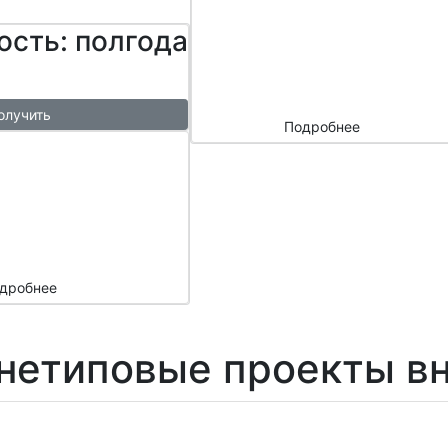
сайтом и
ость: полгода
маркетплейс
ами
олучить
Подробнее
ый
азы в
месяц
подарок
дробнее
 нетиповые проекты в