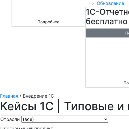
бизнесом
Обновление
за 3000 ₽
1С-Отчетн
бесплатно
Подробнее
П
Бесплатн
перенос б
облако + 
аренды в 
По
Главная
/
Внедрение 1С
Кейсы 1С | Типовые и
Отрасли
Программный продукт