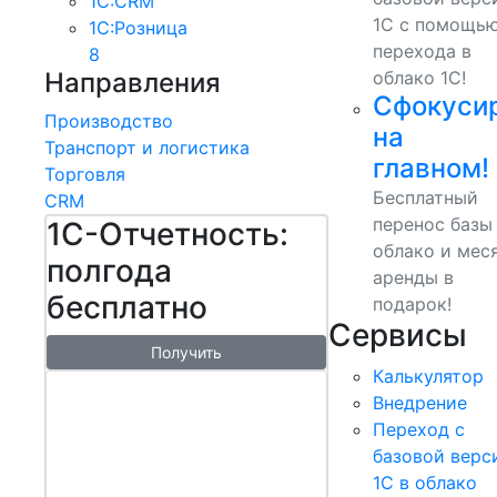
1С:CRM
1С с помощь
1С:Розница
перехода в
8
Направления
облако 1С!
Сфокуси
Производство
на
Транспорт и логистика
главном!
Торговля
Бесплатный
CRM
перенос базы
1С-Отчетность:
облако и мес
полгода
аренды в
бесплатно
подарок!
Сервисы
Получить
Калькулятор
1С:БизнесСт
Внедрение
арт.
Переход с
Управляй
базовой верс
1С в облако