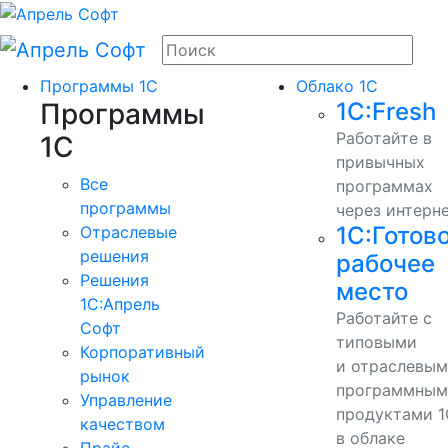
Программы 1С
Облако 1С
Программы
1С:Fresh
Работайте в
1С
привычных
Все
программах
программы
через интерн
1С:Готов
Отраслевые
решения
рабочее
Решения
место
1C:Апрель
Работайте с
Софт
типовыми
Корпоративный
и отраслевы
рынок
программным
Управление
продуктами 1
качеством
в облаке
Прайс-