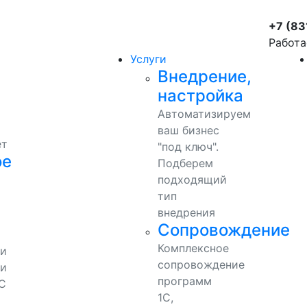
+7 (83
Работа
Услуги
Внедрение,
настройка
Автоматизируем
ваш бизнес
ет
"под ключ".
ое
Подберем
подходящий
тип
внедрения
Сопровождение
Комплексное
ми
сопровождение
и
программ
С
1С,