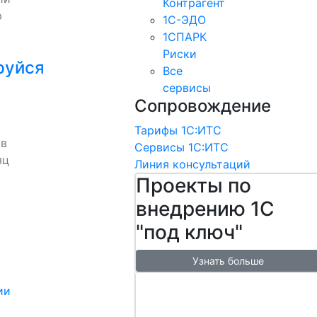
Контрагент
ю
1С-ЭДО
1СПАРК
Риски
руйся
Все
сервисы
Сопровождение
Тарифы 1С:ИТС
 в
Сервисы 1С:ИТС
яц
Линия консультаций
Проекты по
внедрению 1С
"под ключ"
Узнать больше
Настроим
ии
обмен с