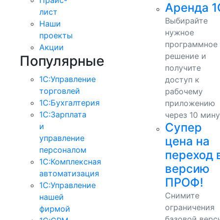
Аренда 1
лист
Выбирайте
Наши
нужное
проекты
программное
Акции
решение и
Популярные
получите
1С:Управление
доступ к
торговлей
рабочему
1С:Бухгалтерия
приложению
1С:Зарплата
через 10 мину
Супер
и
управление
цена на
персоналом
переход 
1С:Комплексная
версию
автоматизация
ПРОФ!
1С:Управление
Снимите
нашей
ограничения
фирмой
базовой верс