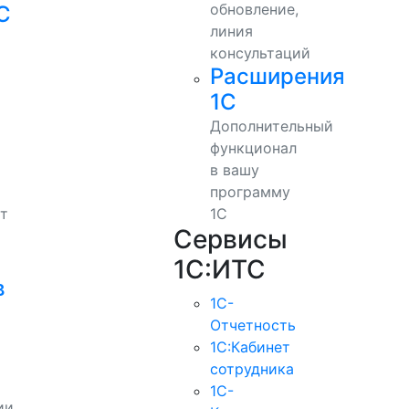
обновление,
С
линия
консультаций
Расширения
1С
Дополнительный
функционал
в вашу
программу
т
1С
Сервисы
1С:ИТС
в
1С-
Отчетность
1С:Кабинет
сотрудника
1С-
ии