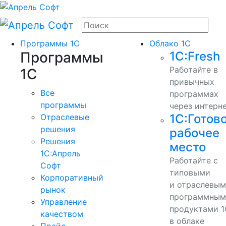
Программы 1С
Облако 1С
Программы
1С:Fresh
Работайте в
1С
привычных
Все
программах
программы
через интерн
1С:Готов
Отраслевые
решения
рабочее
Решения
место
1C:Апрель
Работайте с
Софт
типовыми
Корпоративный
и отраслевы
рынок
программным
Управление
продуктами 1
качеством
в облаке
Прайс-