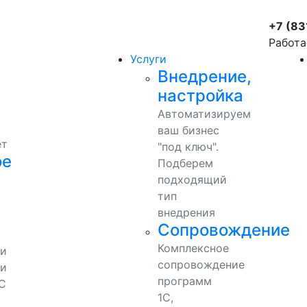
+7 (83
Работа
Услуги
Внедрение,
настройка
Автоматизируем
ваш бизнес
ет
"под ключ".
ое
Подберем
подходящий
тип
внедрения
Сопровождение
Комплексное
ми
сопровождение
и
программ
С
1С,