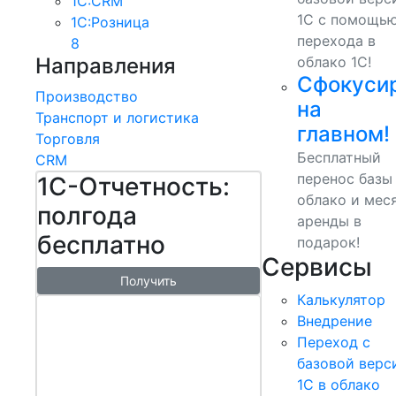
1С:CRM
1С с помощь
1С:Розница
перехода в
8
Направления
облако 1С!
Сфокуси
Производство
на
Транспорт и логистика
главном!
Торговля
Бесплатный
CRM
перенос базы
1С-Отчетность:
облако и мес
полгода
аренды в
бесплатно
подарок!
Сервисы
Получить
Калькулятор
1С:БизнесСт
Внедрение
арт.
Переход с
Управляй
базовой верс
1С в облако