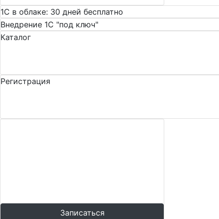
1С в облаке: 30 дней бесплатно
Внедрение 1С "под ключ"
Каталог
Расширения 1С: дополните функцион
рутины
Регистрация
Внедрим 1С:CRM для роста конверси
прибыли
Курсы для
программиста 1С
Скидка 20% на комплект из 5 курсов. Не
упустите возможность
профессионального роста!
Записаться