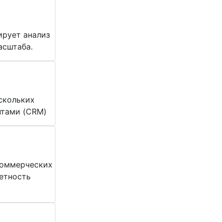
ирует анализ
асштаба.
скольких
нтами (CRM)
коммерческих
етность