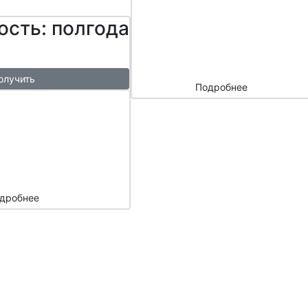
сайтом и
ость: полгода
маркетплейс
ами
олучить
Подробнее
ый
азы в
месяц
подарок
дробнее