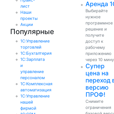
Аренда 1
лист
Выбирайте
Наши
нужное
проекты
программное
Акции
решение и
Популярные
получите
1С:Управление
доступ к
торговлей
рабочему
1С:Бухгалтерия
приложению
1С:Зарплата
через 10 мину
Супер
и
управление
цена на
персоналом
переход 
1С:Комплексная
версию
автоматизация
ПРОФ!
1С:Управление
Снимите
нашей
ограничения
фирмой
базовой верс