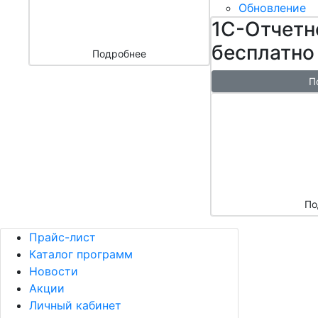
бизнесом
Обновление
за 3000 ₽
1С-Отчетн
бесплатно
Подробнее
П
Бесплатн
перенос б
облако + 
аренды в 
По
Прайс-лист
Каталог программ
Новости
Акции
Личный кабинет