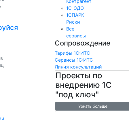
Контрагент
ю
1С-ЭДО
1СПАРК
Риски
руйся
Все
сервисы
Сопровождение
Тарифы 1С:ИТС
 в
Сервисы 1С:ИТС
яц
Линия консультаций
Проекты по
внедрению 1С
"под ключ"
Узнать больше
Настроим
ии
обмен с