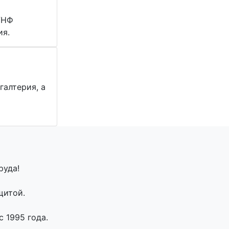
УНФ
ия.
галтерия, а
ы
руда!
щитой.
 1995 года.