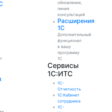
обновление,
С
линия
консультаций
Расширения
1С
Дополнительный
функционал
в вашу
программу
т
1С
Сервисы
1С:ИТС
в
1С-
Отчетность
1С:Кабинет
сотрудника
1С-
ии