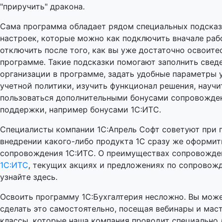
"приручить" дракона.
Сама программа обладает рядом специальных подсказ
настроек, которые можно как подключить вначале рабо
отключить после того, как вы уже достаточно освоите
программе. Такие подсказки помогают заполнить свед
организации в программе, задать удобные параметры 
учетной политики, изучить функционал решения, научи
пользоваться дополнительными бонусами сопровожде
поддержки, например бонусами 1С:ИТС.
Специалисты компании 1С:Апрель Софт советуют при 
внедрении какого-либо продукта 1С сразу же оформит
сопровождения 1С:ИТС. О преимуществах сопровожде
1С:ИТС
, текущих акциях и предложениях по сопровож
узнайте здесь.
Освоить программу 1С:Бухгалтерия несложно. Вы мож
сделать это самостоятельно, посещая вебинары и мас
классы, которые наша компания проводит специально 