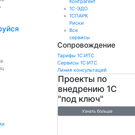
Контрагент
ю
1С-ЭДО
1СПАРК
Риски
руйся
Все
сервисы
Сопровождение
Тарифы 1С:ИТС
 в
Сервисы 1С:ИТС
яц
Линия консультаций
Проекты по
внедрению 1С
"под ключ"
Узнать больше
Настроим
ии
обмен с