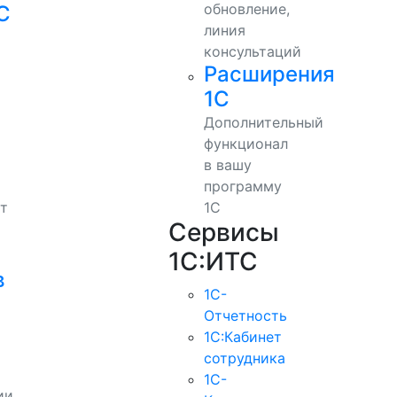
обновление,
С
линия
консультаций
Расширения
1С
Дополнительный
функционал
в вашу
программу
т
1С
Сервисы
1С:ИТС
в
1С-
Отчетность
1С:Кабинет
сотрудника
1С-
ии