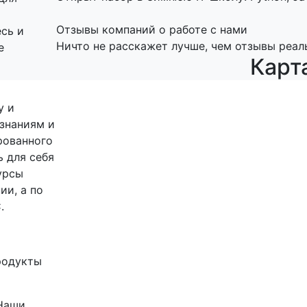
х
Отзывы компаний о работе с нами
сь и
Ничто не расскажет лучше, чем отзывы реал
е
Карт
у и
знаниям и
рованного
 для себя
урсы
ии, а по
.
родукты
 Наши