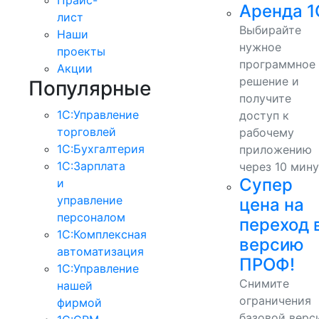
Аренда 1
лист
Выбирайте
Наши
нужное
проекты
программное
Акции
решение и
Популярные
получите
1С:Управление
доступ к
торговлей
рабочему
1С:Бухгалтерия
приложению
1С:Зарплата
через 10 мину
Супер
и
управление
цена на
персоналом
переход 
1С:Комплексная
версию
автоматизация
ПРОФ!
1С:Управление
Снимите
нашей
ограничения
фирмой
базовой верс