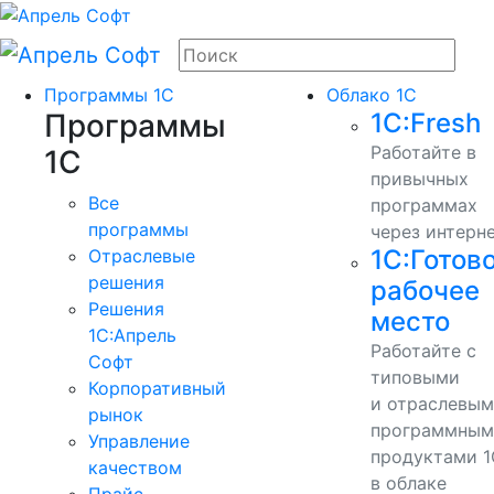
Программы 1С
Облако 1С
Программы
1С:Fresh
Работайте в
1С
привычных
Все
программах
программы
через интерн
1С:Готов
Отраслевые
решения
рабочее
Решения
место
1C:Апрель
Работайте с
Софт
типовыми
Корпоративный
и отраслевы
рынок
программным
Управление
продуктами 1
качеством
в облаке
Прайс-