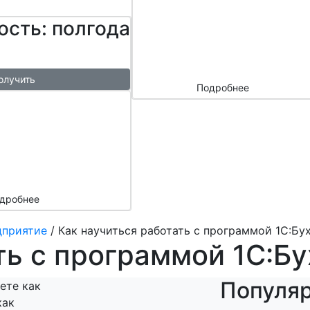
сайтом и
ость: полгода
маркетплейс
ами
олучить
Подробнее
ый
азы в
месяц
подарок
дробнее
дприятие
/
Как научиться работать с программой 1С:Бу
ть с программой 1С:Б
Популя
аете как
как