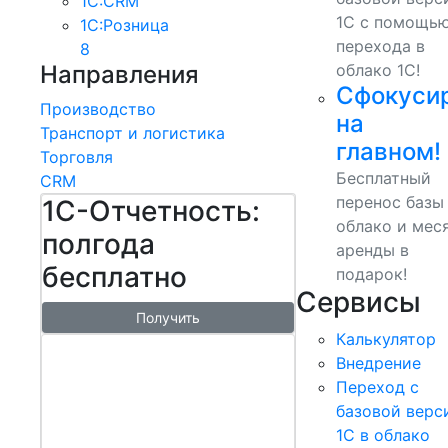
1С:CRM
1С с помощь
1С:Розница
перехода в
8
Направления
облако 1С!
Сфокуси
Производство
на
Транспорт и логистика
главном!
Торговля
Бесплатный
CRM
перенос базы
1С-Отчетность:
облако и мес
полгода
аренды в
бесплатно
подарок!
Сервисы
Получить
Калькулятор
1С:БизнесСт
Внедрение
арт.
Переход с
Управляй
базовой верс
1С в облако