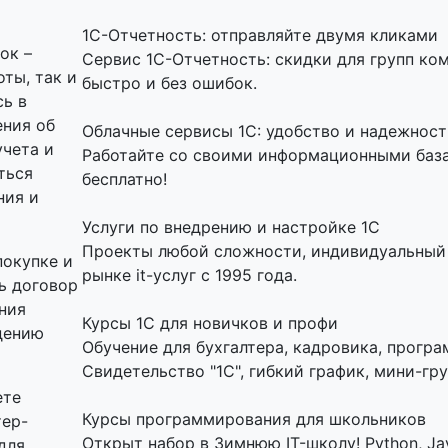
1C-Отчетность: отправляйте двумя кликами
ок –
Сервис 1С-Отчетность: скидки для групп ко
ты, так и
быстро и без ошибок.
сь в
ения об
Облачные сервисы 1С: удобство и надежност
учета и
Работайте со своими информационными базам
ться
бесплатно!
ния и
Услуги по внедрению и настройке 1С
Проекты любой сложности, индивидуальный 
покупке и
рынке it-услуг с 1995 года.
ь договор
ния
Курсы 1С для новичков и профи
дению
Обучение для бухгалтера, кадровика, програ
Свидетельство "1С", гибкий график, мини-гру
ете
Курсы программирования для школьников
тер-
Открыт набор в Зимнюю IT-школу! Python, Jav
для