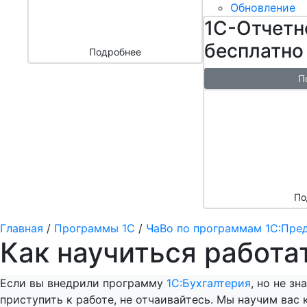
бизнесом
Обновление
за 3000 ₽
1С-Отчетн
бесплатно
Подробнее
П
Бесплатн
перенос б
облако + 
аренды в 
По
Главная
/
Программы 1С
/
ЧаВо по программам 1С:Пре
Как научиться работа
Если вы внедрили программу
1С:Бухгалтерия
, но не зн
приступить к работе, не отчаивайтесь. Мы научим вас 