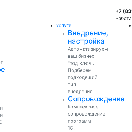
+7 (83
Работа
Услуги
Внедрение,
настройка
Автоматизируем
ваш бизнес
ет
"под ключ".
ое
Подберем
подходящий
тип
внедрения
Сопровождение
Комплексное
ми
сопровождение
и
программ
С
1С,