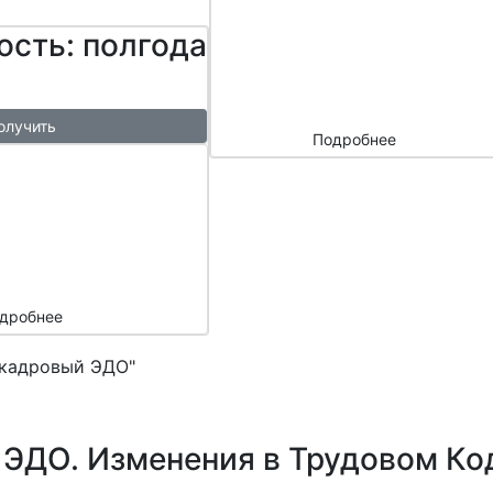
сайтом и
ость: полгода
маркетплейс
ами
олучить
Подробнее
ый
азы в
месяц
подарок
дробнее
 кадровый ЭДО"
 ЭДО. Изменения в Трудовом Ко