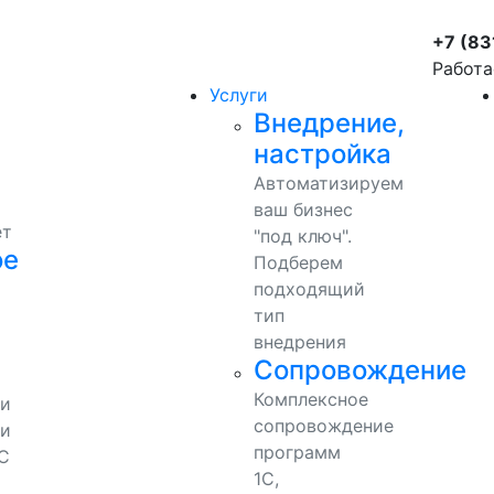
+7 (83
Работа
Услуги
Внедрение,
настройка
Автоматизируем
ваш бизнес
ет
"под ключ".
ое
Подберем
подходящий
тип
внедрения
Сопровождение
Комплексное
ми
сопровождение
и
программ
С
1С,