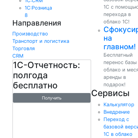
1С:CRM
1С с помощь
1С:Розница
перехода в
8
Направления
облако 1С!
Сфокуси
Производство
на
Транспорт и логистика
главном!
Торговля
Бесплатный
CRM
перенос базы
1С-Отчетность:
облако и мес
полгода
аренды в
бесплатно
подарок!
Сервисы
Получить
Калькулятор
1С:БизнесСт
Внедрение
арт.
Переход с
Управляй
базовой верс
1С в облако