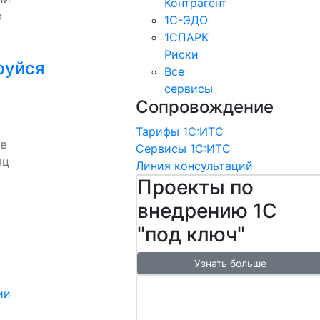
Контрагент
ю
1С-ЭДО
1СПАРК
Риски
руйся
Все
сервисы
Сопровождение
Тарифы 1С:ИТС
 в
Сервисы 1С:ИТС
яц
Линия консультаций
Проекты по
внедрению 1С
"под ключ"
Узнать больше
Настроим
ии
обмен с