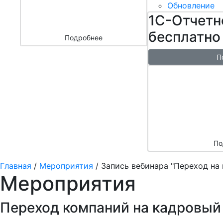
бизнесом
Обновление
за 3000 ₽
1С-Отчетн
бесплатно
Подробнее
П
Бесплатн
перенос б
облако + 
аренды в 
По
Главная
/
Мероприятия
/
Запись вебинара "Переход на
Мероприятия
Переход компаний на кадровый