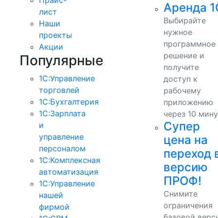
Аренда 1
лист
Выбирайте
Наши
нужное
проекты
программное
Акции
решение и
Популярные
получите
1С:Управление
доступ к
торговлей
рабочему
1С:Бухгалтерия
приложению
1С:Зарплата
через 10 мину
Супер
и
управление
цена на
персоналом
переход 
1С:Комплексная
версию
автоматизация
ПРОФ!
1С:Управление
Снимите
нашей
ограничения
фирмой
базовой верс