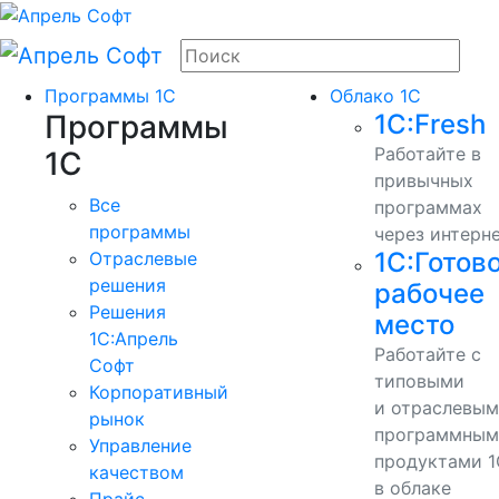
Программы 1С
Облако 1С
Программы
1С:Fresh
Работайте в
1С
привычных
Все
программах
программы
через интерн
1С:Готов
Отраслевые
решения
рабочее
Решения
место
1C:Апрель
Работайте с
Софт
типовыми
Корпоративный
и отраслевы
рынок
программным
Управление
продуктами 1
качеством
в облаке
Прайс-