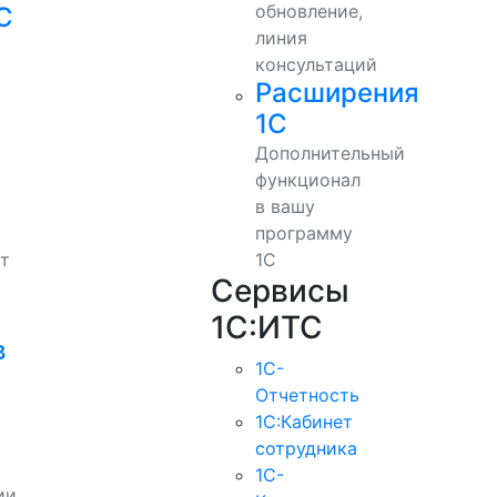
обновление,
С
линия
консультаций
Расширения
1С
Дополнительный
функционал
в вашу
программу
т
1С
Сервисы
1С:ИТС
в
1С-
Отчетность
1С:Кабинет
сотрудника
1С-
ии