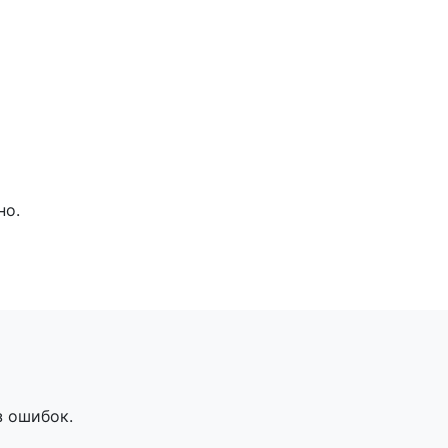
но.
з ошибок.