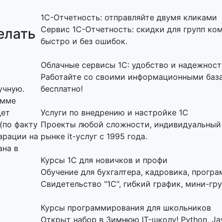
1C-Отчетность: отправляйте двумя кликами
Сервис 1С-Отчетность: скидки для групп ко
елать
быстро и без ошибок.
Облачные сервисы 1С: удобство и надежност
Работайте со своими информационными базам
учную.
бесплатно!
амме
дет
Услуги по внедрению и настройке 1С
(по факту
Проекты любой сложности, индивидуальный 
арации на
рынке it-услуг с 1995 года.
ана в
Курсы 1С для новичков и профи
Обучение для бухгалтера, кадровика, програ
Свидетельство "1С", гибкий график, мини-гру
Курсы программирования для школьников
Открыт набор в Зимнюю IT-школу! Python, Jav