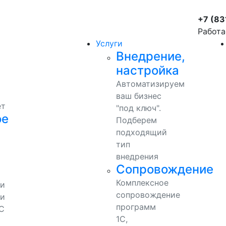
+7 (83
Работа
Услуги
Внедрение,
настройка
Автоматизируем
ваш бизнес
ет
"под ключ".
ое
Подберем
подходящий
тип
внедрения
Сопровождение
Комплексное
ми
сопровождение
и
программ
С
1С,