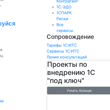
Контрагент
ю
1С-ЭДО
1СПАРК
Риски
руйся
Все
сервисы
Сопровождение
Тарифы 1С:ИТС
 в
Сервисы 1С:ИТС
яц
Линия консультаций
Проекты по
внедрению 1С
"под ключ"
Узнать больше
Настроим
ии
обмен с