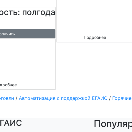
сайтом и
ость: полгода
маркетплейс
ами
олучить
Подробнее
ый
азы в
месяц
подарок
дробнее
рговли
/
Автоматизация с поддержкой ЕГАИС
/
Горячие
ЕГАИС
Популя