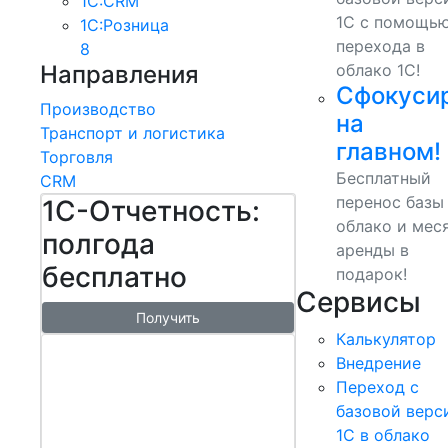
1С:CRM
1С с помощь
1С:Розница
перехода в
8
Направления
облако 1С!
Сфокуси
Производство
на
Транспорт и логистика
главном!
Торговля
Бесплатный
CRM
перенос базы
1С-Отчетность:
облако и мес
полгода
аренды в
бесплатно
подарок!
Сервисы
Получить
Калькулятор
1С:БизнесСт
Внедрение
арт.
Переход с
Управляй
базовой верс
1С в облако