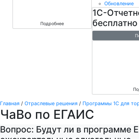
бизнесом
Обновление
за 3000 ₽
1С-Отчетн
бесплатно
Подробнее
П
Бесплатн
перенос б
облако + 
аренды в 
По
Главная
/
Отраслевые решения
/
Программы 1С для то
ЧаВо по ЕГАИС
Вопрос: Будут ли в программе 