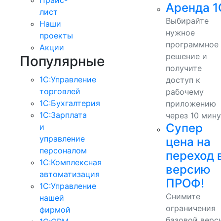
Аренда 1
лист
Выбирайте
Наши
нужное
проекты
программное
Акции
решение и
Популярные
получите
1С:Управление
доступ к
торговлей
рабочему
1С:Бухгалтерия
приложению
1С:Зарплата
через 10 мину
Супер
и
управление
цена на
персоналом
переход 
1С:Комплексная
версию
автоматизация
ПРОФ!
1С:Управление
Снимите
нашей
ограничения
фирмой
базовой верс