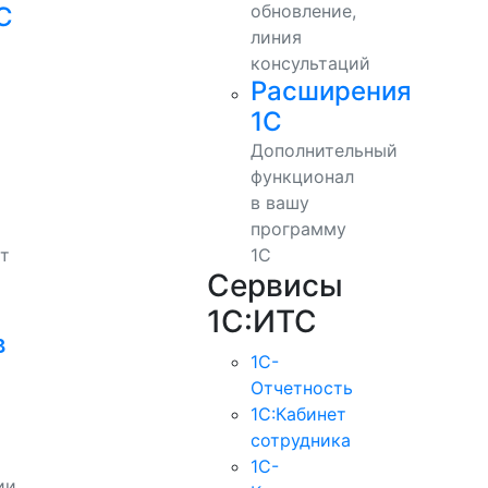
обновление,
С
линия
консультаций
Расширения
1С
Дополнительный
функционал
в вашу
программу
т
1С
Сервисы
1С:ИТС
в
1С-
Отчетность
1С:Кабинет
сотрудника
1С-
ии