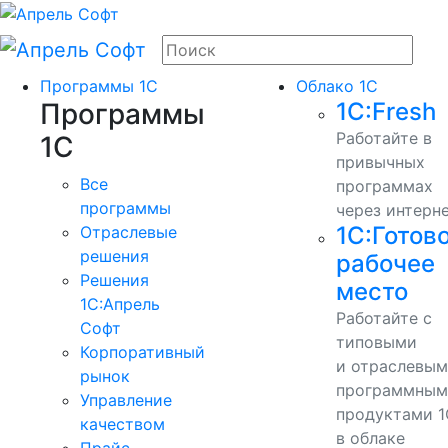
Программы 1С
Облако 1С
Программы
1С:Fresh
Работайте в
1С
привычных
Все
программах
программы
через интерн
1С:Готов
Отраслевые
решения
рабочее
Решения
место
1C:Апрель
Работайте с
Софт
типовыми
Корпоративный
и отраслевы
рынок
программным
Управление
продуктами 1
качеством
в облаке
Прайс-