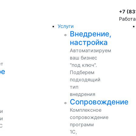
+7 (83
Работа
Услуги
Внедрение,
настройка
Автоматизируем
ваш бизнес
ет
"под ключ".
ое
Подберем
подходящий
тип
внедрения
Сопровождение
Комплексное
ми
сопровождение
и
программ
С
1С,