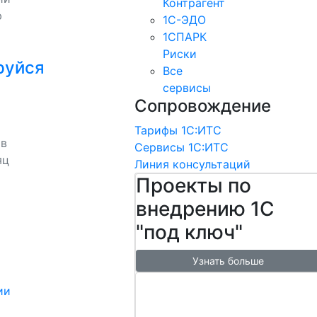
Контрагент
ю
1С-ЭДО
1СПАРК
Риски
руйся
Все
сервисы
Сопровождение
Тарифы 1С:ИТС
 в
Сервисы 1С:ИТС
яц
Линия консультаций
Проекты по
внедрению 1С
"под ключ"
Узнать больше
Настроим
ии
обмен с