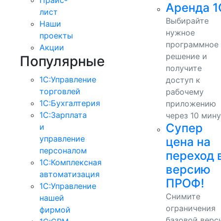
Аренда 1
лист
Выбирайте
Наши
нужное
проекты
программное
Акции
решение и
Популярные
получите
1С:Управление
доступ к
торговлей
рабочему
1С:Бухгалтерия
приложению
1С:Зарплата
через 10 мину
Супер
и
управление
цена на
персоналом
переход 
1С:Комплексная
версию
автоматизация
ПРОФ!
1С:Управление
Снимите
нашей
ограничения
фирмой
базовой верс