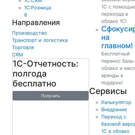
1С:CRM
1С с помощь
1С:Розница
перехода в
8
Направления
облако 1С!
Сфокуси
Производство
на
Транспорт и логистика
главном!
Торговля
Бесплатный
CRM
перенос базы
1С-Отчетность:
облако и мес
полгода
аренды в
бесплатно
подарок!
Сервисы
Получить
Калькулятор
1С:БизнесСт
Внедрение
арт.
Переход с
Управляй
базовой верс
1С в облако