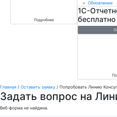
бизнесом
Обновление
за 3000 ₽
1С-Отчетн
бесплатно
Подробнее
П
Бесплатн
перенос б
облако + 
аренды в 
По
Главная
/
Оставить заявку
/
Попробовать Линию Консул
Задать вопрос на Лин
Веб-форма не найдена.