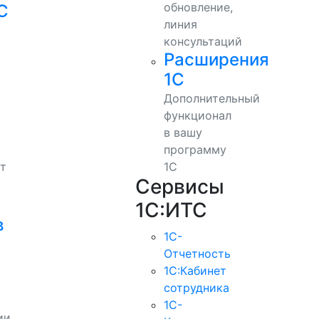
обновление,
С
линия
консультаций
Расширения
1С
Дополнительный
функционал
в вашу
программу
т
1С
Сервисы
1С:ИТС
в
1С-
Отчетность
1С:Кабинет
сотрудника
1С-
ии