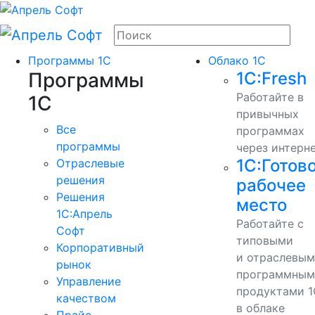
Программы 1С
Облако 1С
Программы
1С:Fresh
Работайте в
1С
привычных
Все
программах
программы
через интерн
1С:Готов
Отраслевые
решения
рабочее
Решения
место
1C:Апрель
Работайте с
Софт
типовыми
Корпоративный
и отраслевы
рынок
программным
Управление
продуктами 1
качеством
в облаке
Прайс-