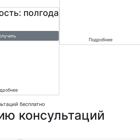
сайтом и
ость: полгода
маркетплейс
ами
олучить
Подробнее
ый
азы в
месяц
подарок
дробнее
ьтаций бесплатно
ию консультаций