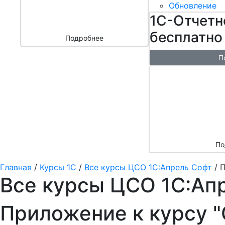
бизнесом
Обновление
за 3000 ₽
1С-Отчетн
бесплатно
Подробнее
П
Бесплатн
перенос б
облако + 
аренды в 
По
Главная
/
Курсы 1С
/
Все курсы ЦСО 1С:Апрель Софт
/
П
Все курсы ЦСО 1С:Ап
Приложение к курсу "