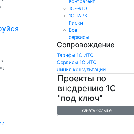
Контрагент
ю
1С-ЭДО
1СПАРК
Риски
руйся
Все
сервисы
Сопровождение
Тарифы 1С:ИТС
 в
Сервисы 1С:ИТС
яц
Линия консультаций
Проекты по
внедрению 1С
"под ключ"
Узнать больше
Настроим
ии
обмен с