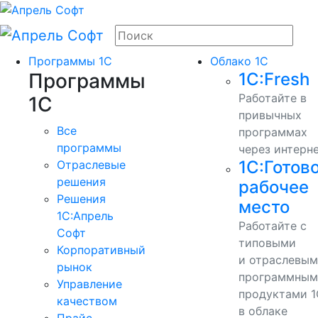
Программы 1С
Облако 1С
Программы
1С:Fresh
Работайте в
1С
привычных
Все
программах
программы
через интерн
1С:Готов
Отраслевые
решения
рабочее
Решения
место
1C:Апрель
Работайте с
Софт
типовыми
Корпоративный
и отраслевы
рынок
программным
Управление
продуктами 1
качеством
в облаке
Прайс-