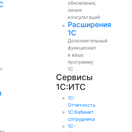
обновление,
С
линия
консультаций
Расширения
1С
Дополнительный
функционал
в вашу
программу
т
1С
Сервисы
1С:ИТС
в
1С-
Отчетность
1С:Кабинет
сотрудника
1С-
ии