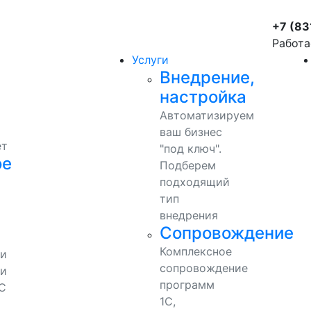
+7 (83
Работа
Услуги
Внедрение,
настройка
Автоматизируем
ваш бизнес
ет
"под ключ".
ое
Подберем
подходящий
тип
внедрения
Сопровождение
Комплексное
ми
сопровождение
и
программ
С
1С,