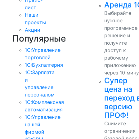
Аренда 1
лист
Выбирайте
Наши
нужное
проекты
программное
Акции
решение и
Популярные
получите
1С:Управление
доступ к
торговлей
рабочему
1С:Бухгалтерия
приложению
1С:Зарплата
через 10 мину
Супер
и
управление
цена на
персоналом
переход 
1С:Комплексная
версию
автоматизация
ПРОФ!
1С:Управление
Снимите
нашей
ограничения
фирмой
базовой верс