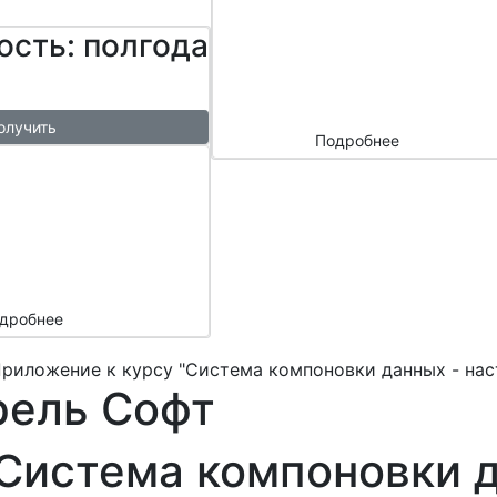
сайтом и
ость: полгода
маркетплейс
ами
олучить
Подробнее
ый
азы в
месяц
подарок
дробнее
риложение к курсу "Система компоновки данных - нас
рель Софт
Система компоновки д