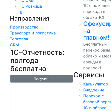
1С:CRM
1С с помощь
1С:Розница
перехода в
8
Направления
облако 1С!
Сфокуси
Производство
на
Транспорт и логистика
главном!
Торговля
Бесплатный
CRM
перенос базы
1С-Отчетность:
облако и мес
полгода
аренды в
бесплатно
подарок!
Сервисы
Получить
Калькулятор
1С:БизнесСт
Внедрение
арт.
Переход с
Управляй
базовой верс
1С в облако