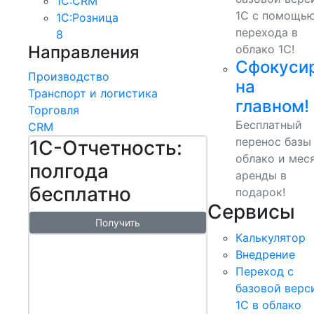
1С:CRM
1С с помощь
1С:Розница
перехода в
8
Направления
облако 1С!
Сфокуси
Производство
на
Транспорт и логистика
главном!
Торговля
Бесплатный
CRM
перенос базы
1С-Отчетность:
облако и мес
полгода
аренды в
бесплатно
подарок!
Сервисы
Получить
Калькулятор
1С:БизнесСт
Внедрение
арт.
Переход с
Управляй
базовой верс
1С в облако