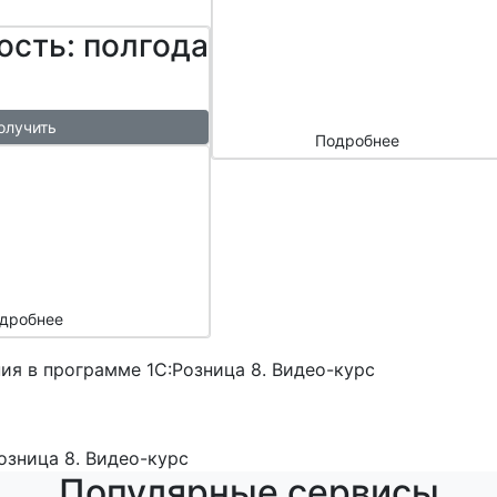
сайтом и
ость: полгода
маркетплейс
ами
олучить
Подробнее
ый
азы в
месяц
подарок
дробнее
ия в программе 1С:Розница 8. Видео-курс
озница 8. Видео-курс
Популярные сервисы