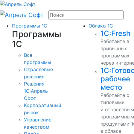
Программы 1С
Облако 1С
Программы
1С:Fresh
Работайте в
1С
привычных
Все
программах
программы
через интерн
1С:Готов
Отраслевые
решения
рабочее
Решения
место
1C:Апрель
Работайте с
Софт
типовыми
Корпоративный
и отраслевы
рынок
программным
Управление
продуктами 1
качеством
в облаке
Прайс-