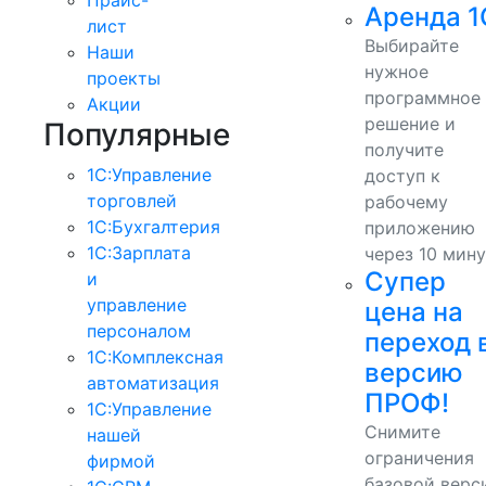
Аренда 1
лист
Выбирайте
Наши
нужное
проекты
программное
Акции
решение и
Популярные
получите
1С:Управление
доступ к
торговлей
рабочему
1С:Бухгалтерия
приложению
1С:Зарплата
через 10 мину
Супер
и
управление
цена на
персоналом
переход 
1С:Комплексная
версию
автоматизация
ПРОФ!
1С:Управление
Снимите
нашей
ограничения
фирмой
базовой верс