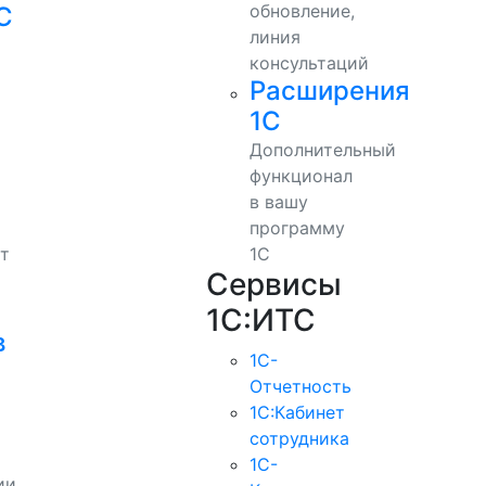
обновление,
С
линия
консультаций
Расширения
1С
Дополнительный
функционал
в вашу
программу
т
1С
Сервисы
1С:ИТС
в
1С-
Отчетность
1С:Кабинет
сотрудника
1С-
ии