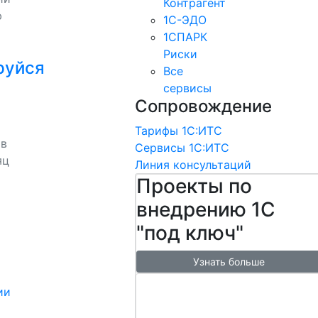
Контрагент
ю
1С-ЭДО
1СПАРК
Риски
руйся
Все
сервисы
Сопровождение
Тарифы 1С:ИТС
 в
Сервисы 1С:ИТС
яц
Линия консультаций
Проекты по
внедрению 1С
"под ключ"
Узнать больше
Настроим
ии
обмен с