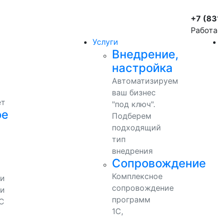
+7 (83
Работа
Услуги
Внедрение,
настройка
Автоматизируем
ваш бизнес
ет
"под ключ".
ое
Подберем
подходящий
тип
внедрения
Сопровождение
Комплексное
ми
сопровождение
и
программ
С
1С,