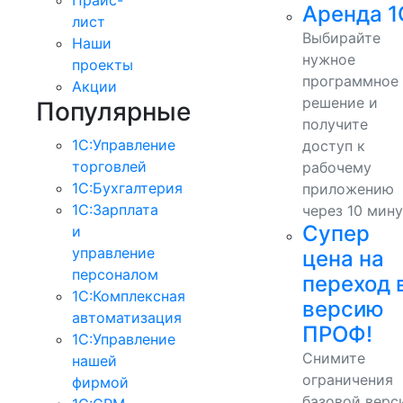
Аренда 1
лист
Выбирайте
Наши
нужное
проекты
программное
Акции
решение и
Популярные
получите
1С:Управление
доступ к
торговлей
рабочему
1С:Бухгалтерия
приложению
1С:Зарплата
через 10 мину
Супер
и
управление
цена на
персоналом
переход 
1С:Комплексная
версию
автоматизация
ПРОФ!
1С:Управление
Снимите
нашей
ограничения
фирмой
базовой верс