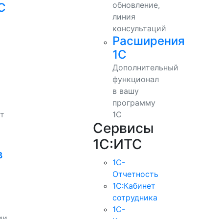
обновление,
С
линия
консультаций
Расширения
1С
Дополнительный
функционал
в вашу
программу
т
1С
Сервисы
1С:ИТС
в
1С-
Отчетность
1С:Кабинет
сотрудника
1С-
ии