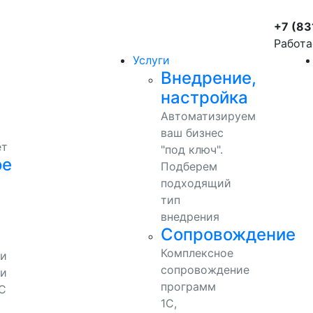
+7 (83
Работа
Услуги
Внедрение,
настройка
Автоматизируем
ваш бизнес
ет
"под ключ".
ое
Подберем
подходящий
тип
внедрения
Сопровождение
Комплексное
ми
сопровождение
и
программ
С
1С,