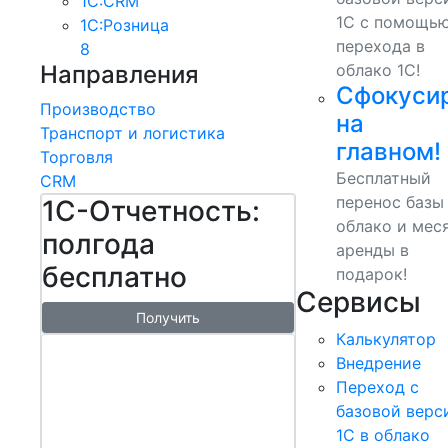
1С:CRM
1С с помощь
1С:Розница
перехода в
8
Направления
облако 1С!
Сфокуси
Производство
на
Транспорт и логистика
главном!
Торговля
Бесплатный
CRM
перенос базы
1С-Отчетность:
облако и мес
полгода
аренды в
бесплатно
подарок!
Сервисы
Получить
Калькулятор
1С:БизнесСт
Внедрение
арт.
Переход с
Управляй
базовой верс
1С в облако