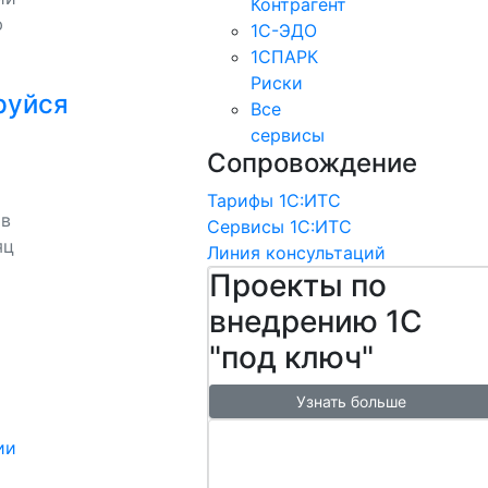
Контрагент
ю
1С-ЭДО
1СПАРК
Риски
руйся
Все
сервисы
Сопровождение
Тарифы 1С:ИТС
 в
Сервисы 1С:ИТС
яц
Линия консультаций
Проекты по
внедрению 1С
"под ключ"
Узнать больше
Настроим
ии
обмен с