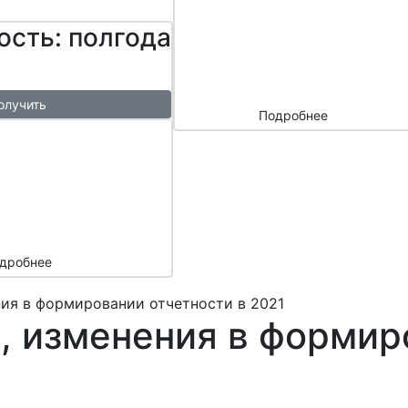
сайтом и
ость: полгода
маркетплейс
ами
олучить
Подробнее
ый
азы в
месяц
подарок
дробнее
ния в формировании отчетности в 2021
, изменения в формир