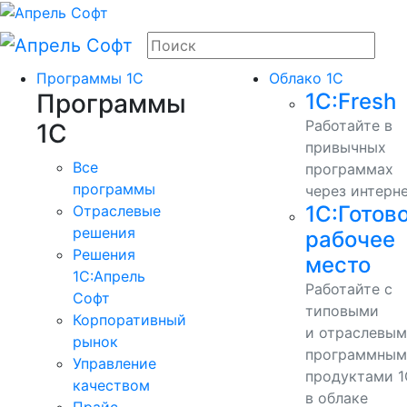
Программы 1С
Облако 1С
Программы
1С:Fresh
Работайте в
1С
привычных
Все
программах
программы
через интерн
1С:Готов
Отраслевые
решения
рабочее
Решения
место
1C:Апрель
Работайте с
Софт
типовыми
Корпоративный
и отраслевы
рынок
программным
Управление
продуктами 1
качеством
в облаке
Прайс-