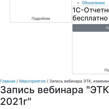
бизнесом
Обновление
за 3000 ₽
1С-Отчетн
бесплатно
Подробнее
П
Бесплатн
перенос б
облако + 
аренды в 
По
Главная
/
Мероприятия
/
Запись вебинара ЭТК, измене
Запись вебинара "ЭТК
2021г"