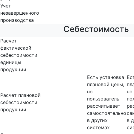
Учет
незавершенного
производства
Себестоимость
Расчет
фактической
себестоимости
единицы
продукции
Есть установка
Ес
плановой цены,
пл
но
но
Расчет плановой
пользователь
по
себестоимости
рассчитывает
ра
продукции
самостоятельно
са
в других
в 
системах
си