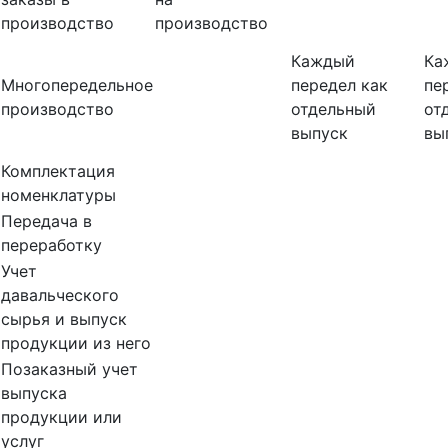
производство
производство
Каждый
Ка
Многопередельное
передел как
пе
производство
отдельный
от
выпуск
вы
Комплектация
номенклатуры
Передача в
переработку
Учет
давальческого
сырья и выпуск
продукции из него
Позаказный учет
выпуска
продукции или
услуг