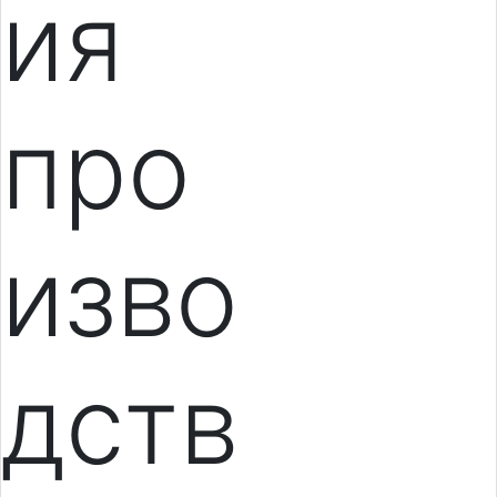
ия
про
изво
дств