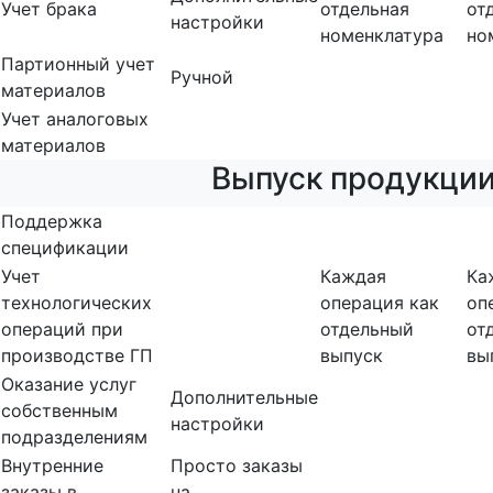
Учет брака
отдельная
от
настройки
номенклатура
но
Партионный учет
Ручной
материалов
Учет аналоговых
материалов
Выпуск продукци
Поддержка
спецификации
Учет
Каждая
Ка
технологических
операция как
оп
операций при
отдельный
от
производстве ГП
выпуск
вы
Оказание услуг
Дополнительные
собственным
настройки
подразделениям
Внутренние
Просто заказы
заказы в
на