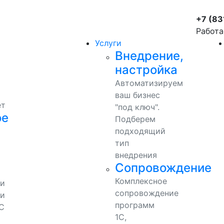
+7 (83
Работа
Услуги
Внедрение,
настройка
Автоматизируем
ваш бизнес
ет
"под ключ".
ое
Подберем
подходящий
тип
внедрения
Сопровождение
Комплексное
ми
сопровождение
и
программ
С
1С,