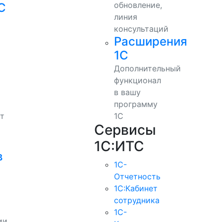
обновление,
С
линия
консультаций
Расширения
1С
Дополнительный
функционал
в вашу
программу
т
1С
Сервисы
1С:ИТС
в
1С-
Отчетность
1С:Кабинет
сотрудника
1С-
ии