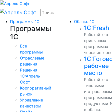
Программы 1С
Облако 1С
Программы
1С:Fresh
Работайте в
1С
привычных
Все
программах
программы
через интерн
1С:Готов
Отраслевые
решения
рабочее
Решения
место
1C:Апрель
Работайте с
Софт
типовыми
Корпоративный
и отраслевы
рынок
программным
Управление
продуктами 1
качеством
в облаке
Прайс-