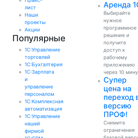
Аренда 1
лист
Выбирайте
Наши
нужное
проекты
программное
Акции
решение и
Популярные
получите
1С:Управление
доступ к
торговлей
рабочему
1С:Бухгалтерия
приложению
1С:Зарплата
через 10 мину
Супер
и
управление
цена на
персоналом
переход 
1С:Комплексная
версию
автоматизация
ПРОФ!
1С:Управление
Снимите
нашей
ограничения
фирмой
базовой верс