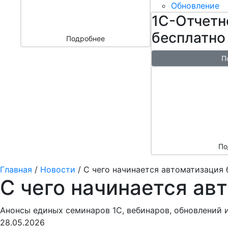
бизнесом
Обновление
за 3000 ₽
1С-Отчетн
бесплатно
Подробнее
П
Бесплатн
перенос б
облако + 
аренды в 
По
Главная
/
Новости
/
С чего начинается автоматизация 
С чего начинается ав
Анонсы единых семинаров 1С, вебинаров, обновлений 
28.05.2026