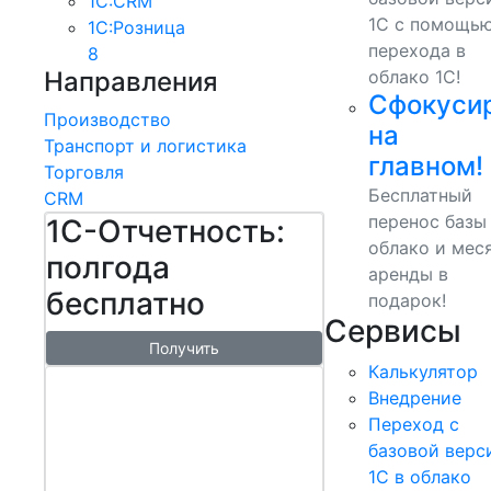
1С:CRM
1С с помощь
1С:Розница
перехода в
8
Направления
облако 1С!
Сфокуси
Производство
на
Транспорт и логистика
главном!
Торговля
Бесплатный
CRM
перенос базы
1С-Отчетность:
облако и мес
полгода
аренды в
бесплатно
подарок!
Сервисы
Получить
Калькулятор
1С:БизнесСт
Внедрение
арт.
Переход с
Управляй
базовой верс
1С в облако