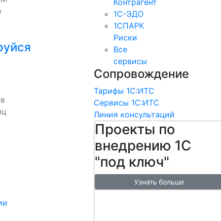
Контрагент
ю
1С-ЭДО
1СПАРК
Риски
руйся
Все
сервисы
Сопровождение
Тарифы 1С:ИТС
 в
Сервисы 1С:ИТС
яц
Линия консультаций
Проекты по
внедрению 1С
"под ключ"
Узнать больше
Настроим
ии
обмен с