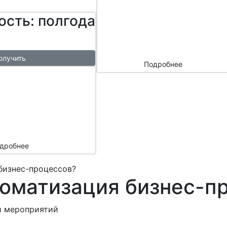
сайтом и
ость: полгода
маркетплейс
ами
олучить
Подробнее
ый
азы в
месяц
подарок
дробнее
бизнес-процессов?
томатизация бизнес-п
и мероприятий