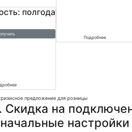
сайтом и
ость: полгода
маркетплейс
ами
олучить
Подробнее
ый
азы в
месяц
подарок
дробнее
кризисное предложение для розницы
 Скидка на подключен
начальные настройки 