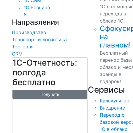
1С:CRM
1С с помощь
1С:Розница
перехода в
8
Направления
облако 1С!
Сфокуси
Производство
на
Транспорт и логистика
главном!
Торговля
Бесплатный
CRM
перенос базы
1С-Отчетность:
облако и мес
полгода
аренды в
бесплатно
подарок!
Сервисы
Получить
Калькулятор
1С:БизнесСт
Внедрение
арт.
Переход с
Управляй
базовой верс
1С в облако