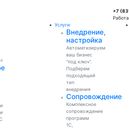
+7 (83
Работа
Услуги
Внедрение,
настройка
Автоматизируем
ваш бизнес
ет
"под ключ".
ое
Подберем
подходящий
тип
внедрения
Сопровождение
Комплексное
ми
сопровождение
и
программ
С
1С,