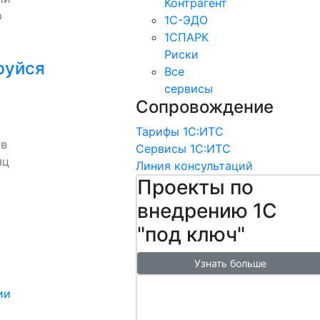
Контрагент
ю
1С-ЭДО
1СПАРК
Риски
руйся
Все
сервисы
Сопровождение
Тарифы 1С:ИТС
 в
Сервисы 1С:ИТС
яц
Линия консультаций
Проекты по
внедрению 1С
"под ключ"
Узнать больше
Настроим
ии
обмен с