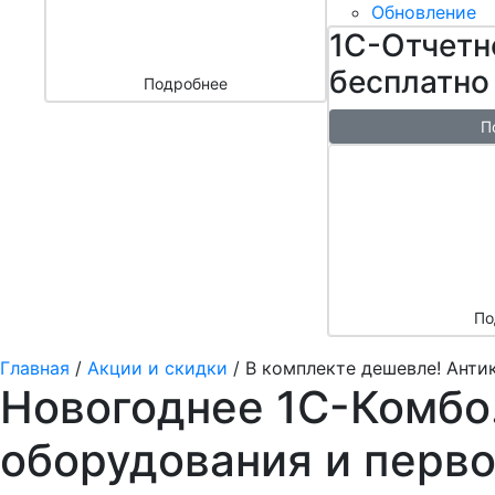
бизнесом
Обновление
за 3000 ₽
1С-Отчетн
бесплатно
Подробнее
П
Бесплатн
перенос б
облако + 
аренды в 
По
Главная
/
Акции и скидки
/
В комплекте дешевле! Анти
Новогоднее 1С-Комбо.
оборудования и перво