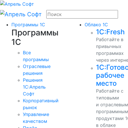
Программы 1С
Облако 1С
Программы
1С:Fresh
Работайте в
1С
привычных
Все
программах
программы
через интерн
1С:Готов
Отраслевые
решения
рабочее
Решения
место
1C:Апрель
Работайте с
Софт
типовыми
Корпоративный
и отраслевы
рынок
программным
Управление
продуктами 1
качеством
в облаке
Прайс-