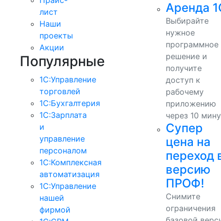
Аренда 1
лист
Выбирайте
Наши
нужное
проекты
программное
Акции
решение и
Популярные
получите
1С:Управление
доступ к
торговлей
рабочему
1С:Бухгалтерия
приложению
1С:Зарплата
через 10 мину
Супер
и
управление
цена на
персоналом
переход 
1С:Комплексная
версию
автоматизация
ПРОФ!
1С:Управление
Снимите
нашей
ограничения
фирмой
базовой верс