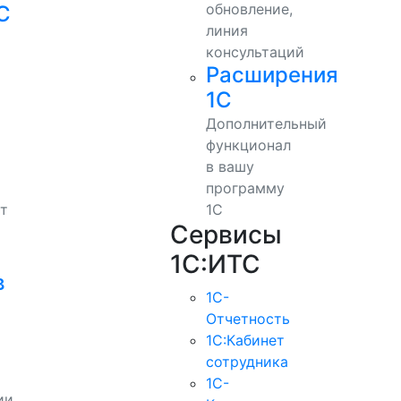
обновление,
С
линия
консультаций
Расширения
1С
Дополнительный
функционал
в вашу
программу
т
1С
Сервисы
1С:ИТС
в
1С-
Отчетность
1С:Кабинет
сотрудника
1С-
ии