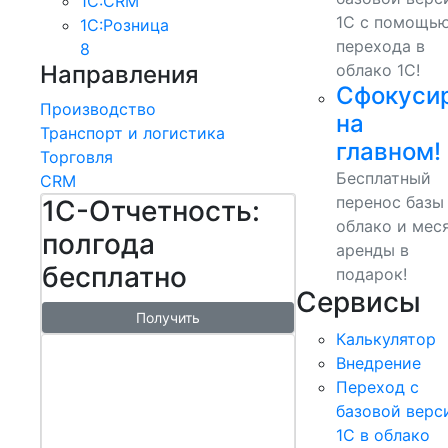
1С:CRM
1С с помощь
1С:Розница
перехода в
8
Направления
облако 1С!
Сфокуси
Производство
на
Транспорт и логистика
главном!
Торговля
Бесплатный
CRM
перенос базы
1С-Отчетность:
облако и мес
полгода
аренды в
бесплатно
подарок!
Сервисы
Получить
Калькулятор
1С:БизнесСт
Внедрение
арт.
Переход с
Управляй
базовой верс
1С в облако