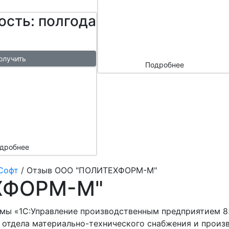
сайтом и
ость: полгода
маркетплейс
ами
олучить
Подробнее
ый
азы в
месяц
подарок
дробнее
Софт
/
Отзыв ООО "ПОЛИТЕХФОРМ-М"
ХФОРМ-М"
ы «1С:Управление производственным предприятием 8»
 отдела материально-технического снабжения и произв