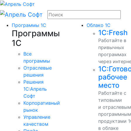
Программы 1С
Облако 1С
Программы
1С:Fresh
Работайте в
1С
привычных
Все
программах
программы
через интерн
1С:Готов
Отраслевые
решения
рабочее
Решения
место
1C:Апрель
Работайте с
Софт
типовыми
Корпоративный
и отраслевы
рынок
программным
Управление
продуктами 1
качеством
в облаке
Прайс-