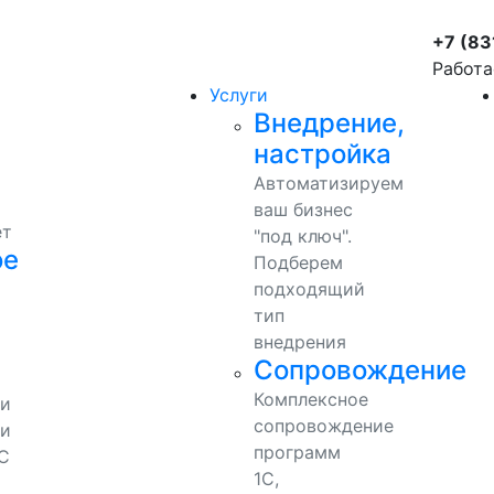
+7 (83
Работа
Услуги
Внедрение,
настройка
Автоматизируем
ваш бизнес
ет
"под ключ".
ое
Подберем
подходящий
тип
внедрения
Сопровождение
Комплексное
ми
сопровождение
и
программ
С
1С,