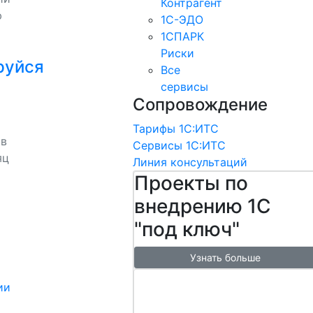
Контрагент
ю
1С-ЭДО
1СПАРК
Риски
руйся
Все
сервисы
Сопровождение
Тарифы 1С:ИТС
 в
Сервисы 1С:ИТС
яц
Линия консультаций
Проекты по
внедрению 1С
"под ключ"
Узнать больше
Настроим
ии
обмен с