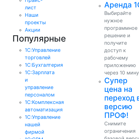
Аренда 1
лист
Выбирайте
Наши
нужное
проекты
программное
Акции
решение и
Популярные
получите
1С:Управление
доступ к
торговлей
рабочему
1С:Бухгалтерия
приложению
1С:Зарплата
через 10 мину
Супер
и
управление
цена на
персоналом
переход 
1С:Комплексная
версию
автоматизация
ПРОФ!
1С:Управление
Снимите
нашей
ограничения
фирмой
базовой верс