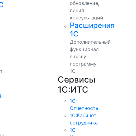
обновление,
С
линия
консультаций
Расширения
1С
Дополнительный
функционал
в вашу
программу
т
1С
Сервисы
1С:ИТС
в
1С-
Отчетность
1С:Кабинет
сотрудника
1С-
ии