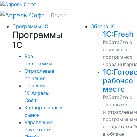
Программы 1С
Облако 1С
Программы
1С:Fresh
Работайте в
1С
привычных
Все
программах
программы
через интерн
1С:Готов
Отраслевые
решения
рабочее
Решения
место
1C:Апрель
Работайте с
Софт
типовыми
Корпоративный
и отраслевы
рынок
программным
Управление
продуктами 1
качеством
в облаке
Прайс-