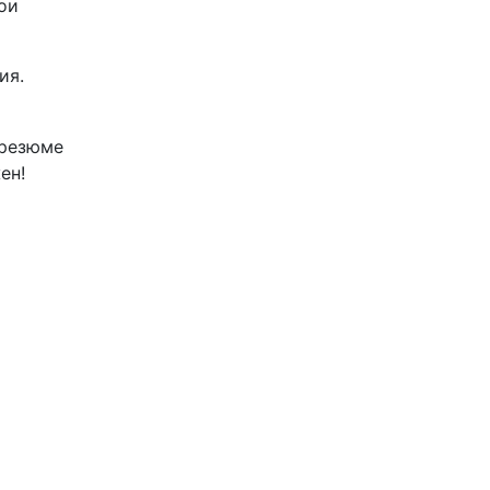
ои
ия.
 резюме
ен!