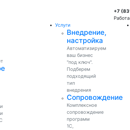
+7 (83
Работа
Услуги
Внедрение,
настройка
Автоматизируем
ваш бизнес
ет
"под ключ".
ое
Подберем
подходящий
тип
внедрения
Сопровождение
Комплексное
ми
сопровождение
и
программ
С
1С,