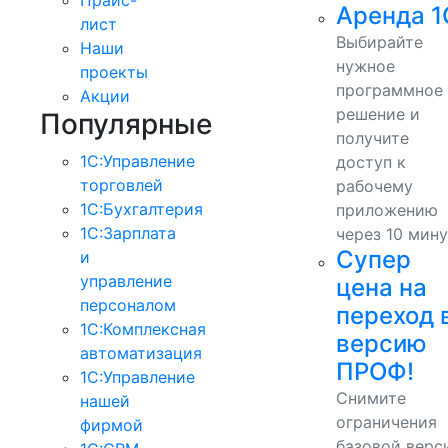
Аренда 1
лист
Выбирайте
Наши
нужное
проекты
программное
Акции
решение и
Популярные
получите
1С:Управление
доступ к
торговлей
рабочему
1С:Бухгалтерия
приложению
1С:Зарплата
через 10 мину
Супер
и
управление
цена на
персоналом
переход 
1С:Комплексная
версию
автоматизация
ПРОФ!
1С:Управление
Снимите
нашей
ограничения
фирмой
базовой верс