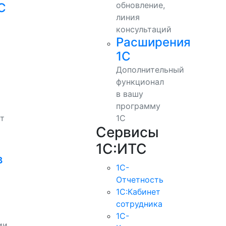
обновление,
С
линия
консультаций
Расширения
1С
Дополнительный
функционал
в вашу
программу
т
1С
Сервисы
1С:ИТС
в
1С-
Отчетность
1С:Кабинет
сотрудника
1С-
ии