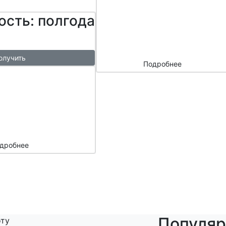
сайтом и
ость: полгода
маркетплейс
ами
олучить
Подробнее
ый
азы в
месяц
подарок
дробнее
Популяр
оту