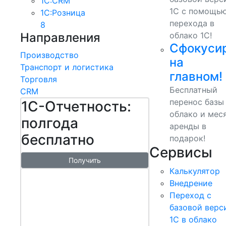
1С:CRM
1С с помощь
1С:Розница
перехода в
8
Направления
облако 1С!
Сфокуси
Производство
на
Транспорт и логистика
главном!
Торговля
Бесплатный
CRM
перенос базы
1С-Отчетность:
облако и мес
полгода
аренды в
бесплатно
подарок!
Сервисы
Получить
Калькулятор
1С:БизнесСт
Внедрение
арт.
Переход с
Управляй
базовой верс
1С в облако