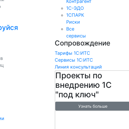
Контрагент
ю
1С-ЭДО
1СПАРК
Риски
руйся
Все
сервисы
Сопровождение
Тарифы 1С:ИТС
 в
Сервисы 1С:ИТС
яц
Линия консультаций
Проекты по
внедрению 1С
"под ключ"
Узнать больше
Настроим
ии
обмен с