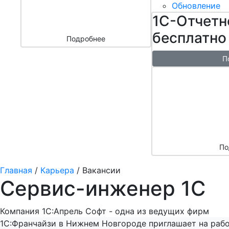
бизнесом
Обновление
за 3000 ₽
1С-Отчетн
бесплатно
Подробнее
П
Бесплатн
перенос б
облако + 
аренды в 
По
Главная
/
Карьера
/
Вакансии
Сервис-инженер 1С
Компания 1С:Апрель Софт - одна из ведущих фирм
1С:Франчайзи в Нижнем Новгороде приглашает на раб