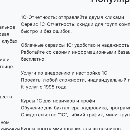
1C-Отчетность: отправляйте двумя кликами
Сервис 1С-Отчетность: скидки для групп ком
альное
быстро и без ошибок.
овая
 клубах
Облачные сервисы 1С: удобство и надежность
Работайте со своими информационными базами
бесплатно!
ия и
тнице.
Услуги по внедрению и настройке 1С
Проекты любой сложности, индивидуальный п
it-услуг с 1995 года.
ществ
Курсы 1С для новичков и профи
Обучение для бухгалтера, кадровика, програм
Свидетельство "1С", гибкий график, мини-груп
рном
Курсы программирования для школьников
ркировки