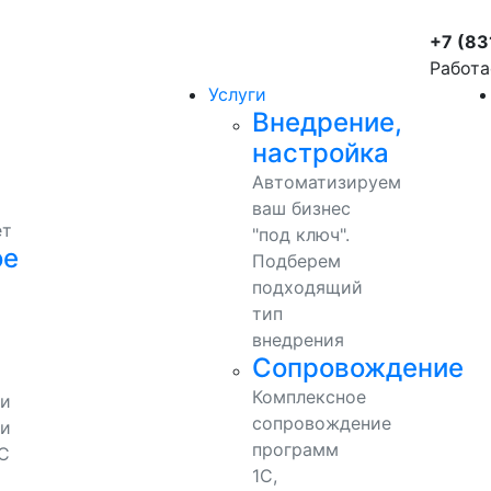
+7 (83
Работа
Услуги
Внедрение,
настройка
Автоматизируем
ваш бизнес
ет
"под ключ".
ое
Подберем
подходящий
тип
внедрения
Сопровождение
Комплексное
ми
сопровождение
и
программ
С
1С,