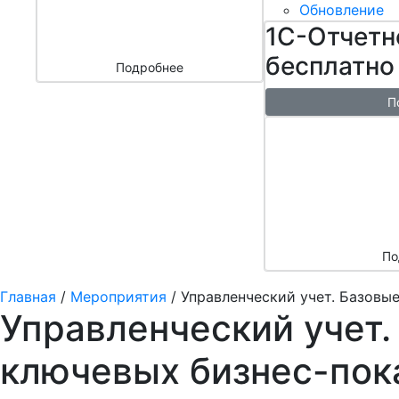
бизнесом
Обновление
за 3000 ₽
1С-Отчетн
бесплатно
Подробнее
П
Бесплатн
перенос б
облако + 
аренды в 
По
Главная
/
Мероприятия
/
Управленческий учет. Базовы
Управленческий учет
ключевых бизнес-пок