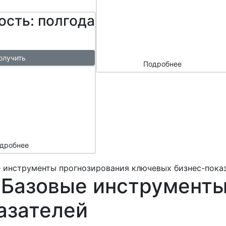
сайтом и
ость: полгода
маркетплейс
ами
олучить
Подробнее
ый
азы в
месяц
подарок
дробнее
е инструменты прогнозирования ключевых бизнес-пока
. Базовые инструмент
азателей