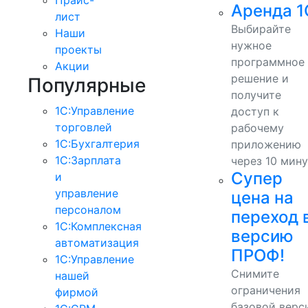
Аренда 1
лист
Выбирайте
Наши
нужное
проекты
программное
Акции
решение и
Популярные
получите
1С:Управление
доступ к
торговлей
рабочему
1С:Бухгалтерия
приложению
1С:Зарплата
через 10 мину
Супер
и
управление
цена на
персоналом
переход 
1С:Комплексная
версию
автоматизация
ПРОФ!
1С:Управление
Снимите
нашей
ограничения
фирмой
базовой верс