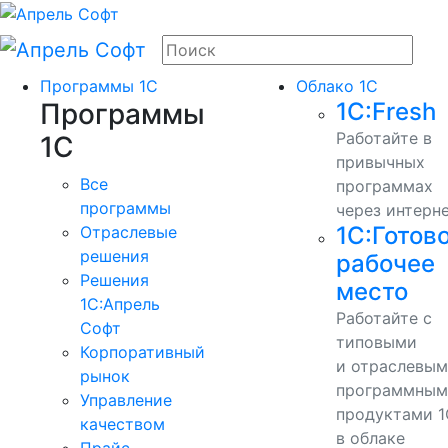
Программы 1С
Облако 1С
Программы
1С:Fresh
Работайте в
1С
привычных
Все
программах
программы
через интерн
1С:Готов
Отраслевые
решения
рабочее
Решения
место
1C:Апрель
Работайте с
Софт
типовыми
Корпоративный
и отраслевы
рынок
программным
Управление
продуктами 1
качеством
в облаке
Прайс-