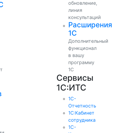
обновление,
С
линия
консультаций
Расширения
1С
Дополнительный
функционал
в вашу
программу
т
1С
Сервисы
1С:ИТС
в
1С-
Отчетность
1С:Кабинет
сотрудника
1С-
ии