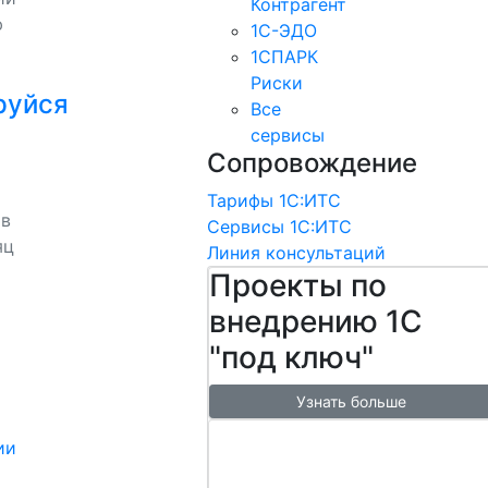
Контрагент
ю
1С-ЭДО
1СПАРК
Риски
руйся
Все
сервисы
Сопровождение
Тарифы 1С:ИТС
 в
Сервисы 1С:ИТС
яц
Линия консультаций
Проекты по
внедрению 1С
"под ключ"
Узнать больше
Настроим
ии
обмен с