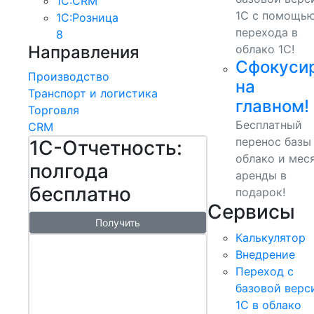
1С:CRM
1С с помощь
1С:Розница
перехода в
8
Направления
облако 1С!
Сфокуси
Производство
на
Транспорт и логистика
главном!
Торговля
Бесплатный
CRM
перенос базы
1С-Отчетность:
облако и мес
полгода
аренды в
бесплатно
подарок!
Сервисы
Получить
Калькулятор
1С:БизнесСт
Внедрение
арт.
Переход с
Управляй
базовой верс
1С в облако