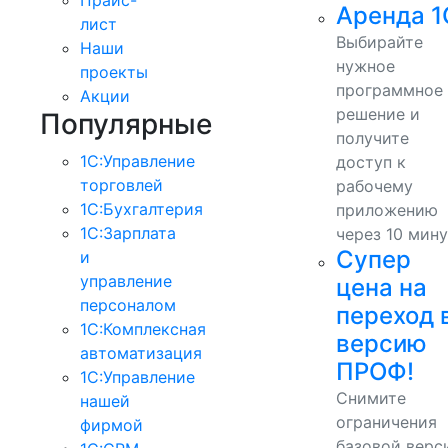
Аренда 1
лист
Выбирайте
Наши
нужное
проекты
программное
Акции
решение и
Популярные
получите
1С:Управление
доступ к
торговлей
рабочему
1С:Бухгалтерия
приложению
1С:Зарплата
через 10 мину
Супер
и
управление
цена на
персоналом
переход 
1С:Комплексная
версию
автоматизация
ПРОФ!
1С:Управление
Снимите
нашей
ограничения
фирмой
базовой верс