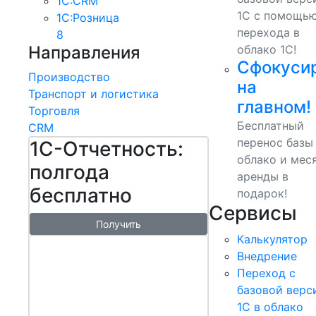
1С:CRM
1С с помощь
1С:Розница
перехода в
8
Направления
облако 1С!
Сфокуси
Производство
на
Транспорт и логистика
главном!
Торговля
Бесплатный
CRM
перенос базы
1С-Отчетность:
облако и мес
полгода
аренды в
бесплатно
подарок!
Сервисы
Получить
Калькулятор
1С:БизнесСт
Внедрение
арт.
Переход с
Управляй
базовой верс
1С в облако