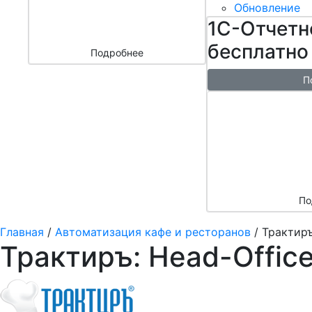
бизнесом
Обновление
за 3000 ₽
1С-Отчетн
бесплатно
Подробнее
П
Бесплатн
перенос б
облако + 
аренды в 
По
Главная
/
Автоматизация кафе и ресторанов
/
Трактиръ
Трактиръ: Head-Offic