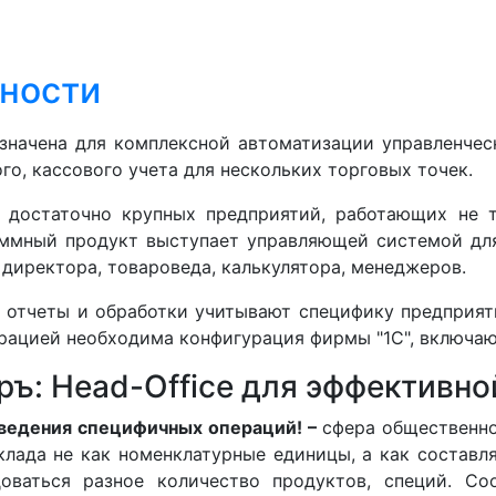
ности
азначена для комплексной автоматизации управленчес
го, кассового учета для нескольких торговых точек.
 достаточно крупных предприятий, работающих не т
аммный продукт выступает управляющей системой для
 директора, товароведа, калькулятора, менеджеров.
, отчеты и обработки учитывают специфику предприят
урацией необходима конфигурация фирмы "1С", включа
ръ: Head-Office для эффективн
ведения специфичных операций! –
сфера общественног
лада не как номенклатурные единицы, а как составл
ваться разное количество продуктов, специй. Соо