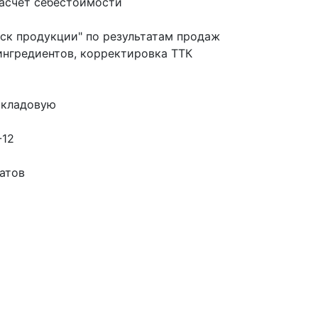
асчет себестоимости
ск продукции" по результатам продаж
ингредиентов, корректировка ТТК
 кладовую
-12
атов