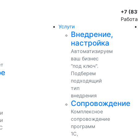
+7 (83
Работа
Услуги
Внедрение,
настройка
Автоматизируем
ваш бизнес
ет
"под ключ".
ое
Подберем
подходящий
тип
внедрения
Сопровождение
Комплексное
ми
сопровождение
и
программ
С
1С,