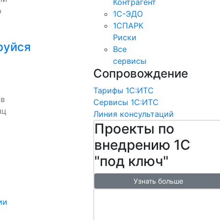
Контрагент
ю
1С-ЭДО
1СПАРК
Риски
руйся
Все
сервисы
Сопровождение
Тарифы 1С:ИТС
 в
Сервисы 1С:ИТС
яц
Линия консультаций
Проекты по
внедрению 1С
"под ключ"
Узнать больше
Настроим
ии
обмен с