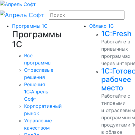
Программы 1С
Облако 1С
Программы
1С:Fresh
Работайте в
1С
привычных
Все
программах
программы
через интерн
1С:Готов
Отраслевые
решения
рабочее
Решения
место
1C:Апрель
Работайте с
Софт
типовыми
Корпоративный
и отраслевы
рынок
программным
Управление
продуктами 1
качеством
в облаке
Прайс-