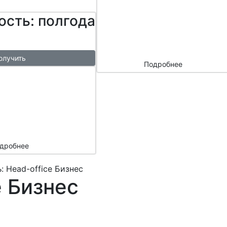
сайтом и
ость: полгода
маркетплейс
ами
олучить
Подробнее
ый
азы в
месяц
подарок
дробнее
: Head-office Бизнес
e Бизнес