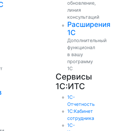
обновление,
С
линия
консультаций
Расширения
1С
Дополнительный
функционал
в вашу
программу
т
1С
Сервисы
1С:ИТС
в
1С-
Отчетность
1С:Кабинет
сотрудника
1С-
ии