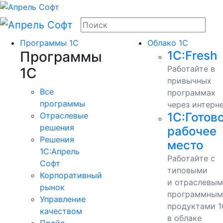
Программы 1С
Облако 1С
Программы
1С:Fresh
Работайте в
1С
привычных
Все
программах
программы
через интерн
1С:Готов
Отраслевые
решения
рабочее
Решения
место
1C:Апрель
Работайте с
Софт
типовыми
Корпоративный
и отраслевы
рынок
программным
Управление
продуктами 1
качеством
в облаке
Прайс-