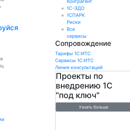
Контрагент
ю
1С-ЭДО
1СПАРК
Риски
руйся
Все
сервисы
Сопровождение
Тарифы 1С:ИТС
 в
Сервисы 1С:ИТС
яц
Линия консультаций
Проекты по
внедрению 1С
"под ключ"
Узнать больше
Настроим
ии
обмен с