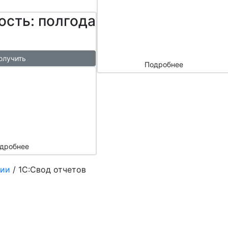
сайтом и
ость: полгода
маркетплейс
ами
олучить
Подробнее
ый
азы в
месяц
подарок
дробнее
ции
/
1С:Свод отчетов