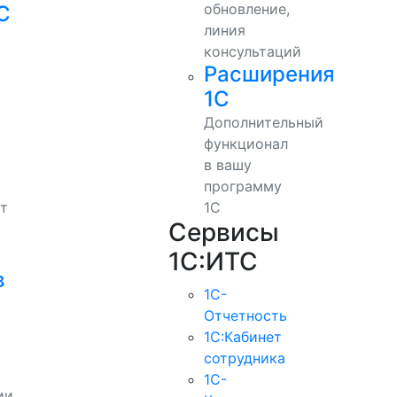
обновление,
С
линия
консультаций
Расширения
1С
Дополнительный
функционал
в вашу
программу
т
1С
Сервисы
1С:ИТС
в
1С-
Отчетность
1С:Кабинет
сотрудника
1С-
ии