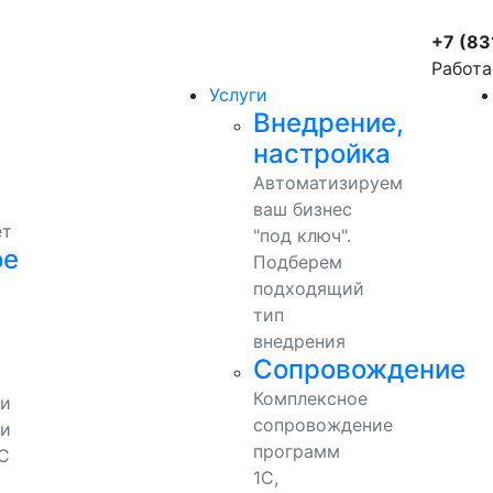
+7 (83
Работа
Услуги
Внедрение,
настройка
Автоматизируем
ваш бизнес
ет
"под ключ".
ое
Подберем
подходящий
тип
внедрения
Сопровождение
Комплексное
ми
сопровождение
и
программ
С
1С,