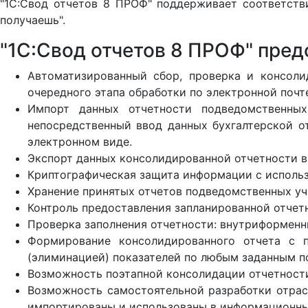
"1С:Свод отчетов 8 ПРОФ" поддерживает соответств
получаешь".
"1С:Свод отчетов 8 ПРОФ" пре
Автоматизированный сбор, проверка и консоли
очередного этапа обработки по электронной почт
Импорт данных отчетности подведомственных
непосредственный ввод данных бухгалтерской от
электронном виде.
Экспорт данных консолидированной отчетности в
Криптографическая защита информации с исполь
Хранение принятых отчетов подведомственных уч
Контроль предоставления запланированной отчет
Проверка заполнения отчетности: внутриформен
Формирование консолидированного отчета с п
(элиминацией) показателей по любым заданным п
Возможность поэтапной консолидации отчетност
Возможность самостоятельной разработки отрас
импортированы и использованы в информационных 