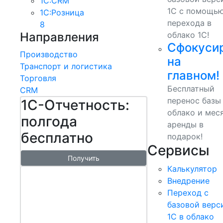
1С:CRM
1С с помощь
1С:Розница
перехода в
8
Направления
облако 1С!
Сфокуси
Производство
на
Транспорт и логистика
главном!
Торговля
Бесплатный
CRM
перенос базы
1С-Отчетность:
облако и мес
полгода
аренды в
бесплатно
подарок!
Сервисы
Получить
Калькулятор
1С:БизнесСт
Внедрение
арт.
Переход с
Управляй
базовой верс
1С в облако