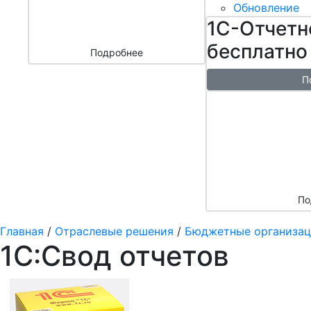
бизнесом
Обновление
за 3000 ₽
1С-Отчетн
бесплатно
Подробнее
П
Бесплатн
перенос б
облако + 
аренды в 
По
Главная
/
Отраслевые решения
/
Бюджетные организа
1С:Свод отчетов