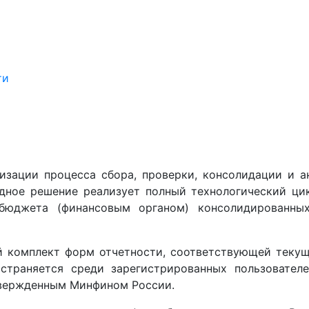
ти
изации процесса сбора, проверки, консолидации и а
адное решение реализует полный технологический ци
 бюджета (финансовым органом) консолидированны
й комплект форм отчетности, соответствующей текущ
остраняется среди зарегистрированных пользовате
твержденным Минфином России.