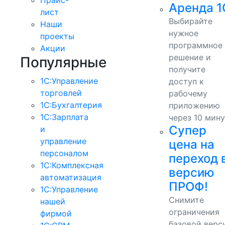
Аренда 1
лист
Выбирайте
Наши
нужное
проекты
программное
Акции
решение и
Популярные
получите
1С:Управление
доступ к
торговлей
рабочему
1С:Бухгалтерия
приложению
1С:Зарплата
через 10 мину
Супер
и
управление
цена на
персоналом
переход 
1С:Комплексная
версию
автоматизация
ПРОФ!
1С:Управление
Снимите
нашей
ограничения
фирмой
базовой верс