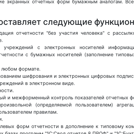
ие экранных отчетных форм бумажным аналогам. Все
доставляет следующие функцио
дация отчетности "без участия человека" с рассыл
е.
 учреждений с электронных носителей информаци
четности с бумажных носителей (заполнение типовых
 любом формате.
зованием шифрования и электронных цифровых подпис
реждений в электронном виде.
ности.
ный и межформенный контроль показателей отчетных ф
роизвольной (определяемой пользователем) агрег
ользователем правилам.
и.
левых форм отчетности в дополнение к типовому ком
базах программ "1С:Свод отчетов 8 ПРОФ" и "1С:Бухг