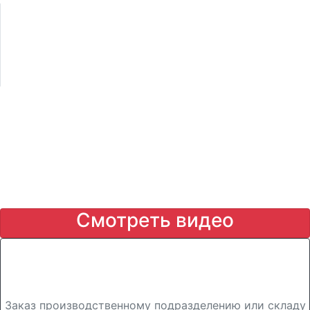
Есть трудности с выбором
системы автоматизации
для вашего
производственного
предприятия?
Мы разложили для вас все
по полочкам
в тематическом вебинаре:
собрали все практические
рекомендации, ответили
на все вопросы.
Смотреть видео
Скриншоты
Заказ на производство
Заказ производственному подразделению или складу