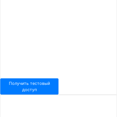
предприятия.
Программа не перегружена
излишним функционалом,
ее можно легко настроить
на особенности
организации управления
и учета в компании – это
обеспечивает возможность
«быстрого старта»
и удобство ежедневной
работы сотрудников.
Получить тестовый
доступ
Основной функционал
1С:УНФ