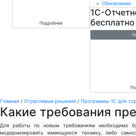
бизнесом
Обновление
за 3000 ₽
1С-Отчетн
бесплатно
Подробнее
П
Бесплатн
перенос б
облако + 
аренды в 
По
Главная
/
Отраслевые решения
/
Программы 1С для то
Какие требования пр
Для работы по новым требованиям необходимо б
модернизировать имеющуюся технику, либо самос