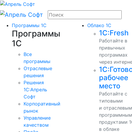
Программы 1С
Облако 1С
Программы
1С:Fresh
Работайте в
1С
привычных
Все
программах
программы
через интерн
1С:Готов
Отраслевые
решения
рабочее
Решения
место
1C:Апрель
Работайте с
Софт
типовыми
Корпоративный
и отраслевы
рынок
программным
Управление
продуктами 1
качеством
в облаке
Прайс-