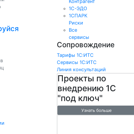
Контрагент
ю
1С-ЭДО
1СПАРК
Риски
руйся
Все
сервисы
Сопровождение
Тарифы 1С:ИТС
 в
Сервисы 1С:ИТС
яц
Линия консультаций
Проекты по
внедрению 1С
"под ключ"
Узнать больше
Настроим
ии
обмен с