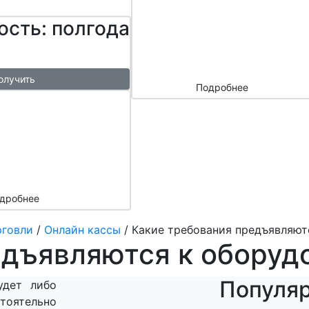
сайтом и
ость: полгода
маркетплейс
ами
олучить
Подробнее
ый
азы в
месяц
подарок
дробнее
рговли
/
Онлайн кассы
/
Какие требования предъявляют
едъявляются к оборуд
Популя
удет либо
тоятельно