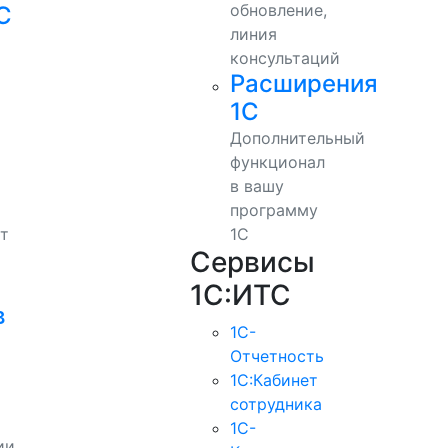
обновление,
С
линия
консультаций
Расширения
1С
Дополнительный
функционал
в вашу
программу
т
1С
Сервисы
1С:ИТС
в
1С-
Отчетность
1С:Кабинет
сотрудника
1С-
ии