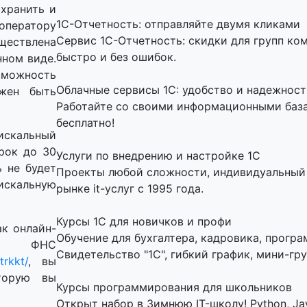
хранить и
1C-Отчетность: отправляйте двумя кликами
оператору
Сервис 1С-Отчетность: скидки для групп ко
ествлена
быстро и без ошибок.
нном виде.
можность
Облачные сервисы 1С: удобство и надежност
лжен быть
Работайте со своими информационными базам
бесплатно!
искальный
рок до 30
Услуги по внедрению и настройке 1С
ь не будет
Проекты любой сложности, индивидуальный 
фискальную
рынке it-услуг с 1995 года.
Курсы 1С для новичков и профи
ак онлайн-
Обучение для бухгалтера, кадровика, програ
е ФНС
Свидетельство "1С", гибкий график, мини-гру
trkkt/
, вы
оторую вы
Курсы программирования для школьников
Открыт набор в Зимнюю IT-школу! Python, Jav