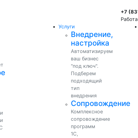
+7 (83
Работа
Услуги
Внедрение,
настройка
Автоматизируем
ваш бизнес
ет
"под ключ".
ое
Подберем
подходящий
тип
внедрения
Сопровождение
Комплексное
ми
сопровождение
и
программ
С
1С,