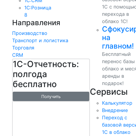
1С:CRM
1С с помощь
1С:Розница
перехода в
8
Направления
облако 1С!
Сфокуси
Производство
на
Транспорт и логистика
главном!
Торговля
Бесплатный
CRM
перенос базы
1С-Отчетность:
облако и мес
полгода
аренды в
бесплатно
подарок!
Сервисы
Получить
Калькулятор
1С:БизнесСт
Внедрение
арт.
Переход с
Управляй
базовой верс
1С в облако