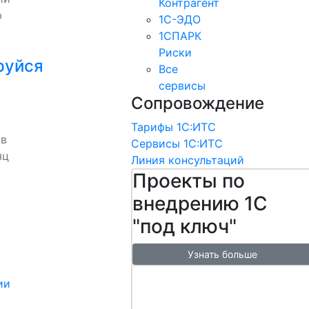
Контрагент
ю
1С-ЭДО
1СПАРК
Риски
руйся
Все
сервисы
Сопровождение
Тарифы 1С:ИТС
 в
Сервисы 1С:ИТС
яц
Линия консультаций
Проекты по
внедрению 1С
"под ключ"
Узнать больше
Настроим
ии
обмен с