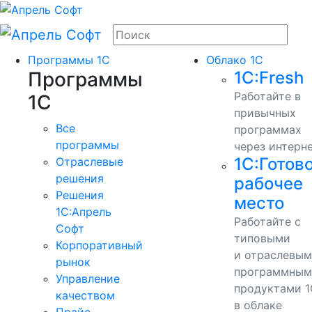
Программы 1С
Облако 1С
Программы
1С:Fresh
Работайте в
1С
привычных
Все
программах
программы
через интерн
1С:Готов
Отраслевые
решения
рабочее
Решения
место
1C:Апрель
Работайте с
Софт
типовыми
Корпоративный
и отраслевы
рынок
программным
Управление
продуктами 1
качеством
в облаке
Прайс-