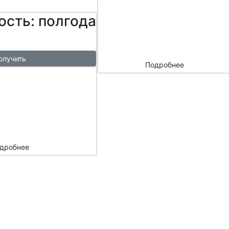
сайтом и
ость: полгода
маркетплейс
ами
олучить
Подробнее
ый
азы в
месяц
подарок
дробнее