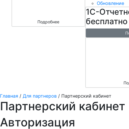
бизнесом
Обновление
за 3000 ₽
1С-Отчетн
бесплатно
Подробнее
П
Бесплатн
перенос б
облако + 
аренды в 
По
Главная
/
Для партнеров
/
Партнерский кабинет
Партнерский кабинет
Авторизация