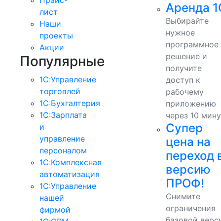
Аренда 1
лист
Выбирайте
Наши
нужное
проекты
программное
Акции
решение и
Популярные
получите
1С:Управление
доступ к
торговлей
рабочему
1С:Бухгалтерия
приложению
1С:Зарплата
через 10 мину
Супер
и
управление
цена на
персоналом
переход 
1С:Комплексная
версию
автоматизация
ПРОФ!
1С:Управление
Снимите
нашей
ограничения
фирмой
базовой верс