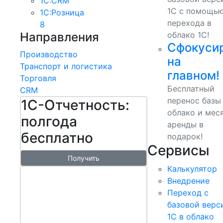
1С:CRM
1С с помощь
1С:Розница
перехода в
8
Направления
облако 1С!
Сфокуси
Производство
на
Транспорт и логистика
главном!
Торговля
Бесплатный
CRM
перенос базы
1С-Отчетность:
облако и мес
полгода
аренды в
бесплатно
подарок!
Сервисы
Получить
Калькулятор
1С:БизнесСт
Внедрение
арт.
Переход с
Управляй
базовой верс
1С в облако