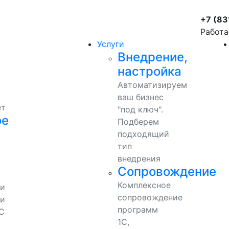
+7 (83
Работа
Услуги
Внедрение,
настройка
Автоматизируем
ваш бизнес
ет
"под ключ".
ое
Подберем
подходящий
тип
внедрения
Сопровождение
Комплексное
ми
сопровождение
и
программ
С
1С,