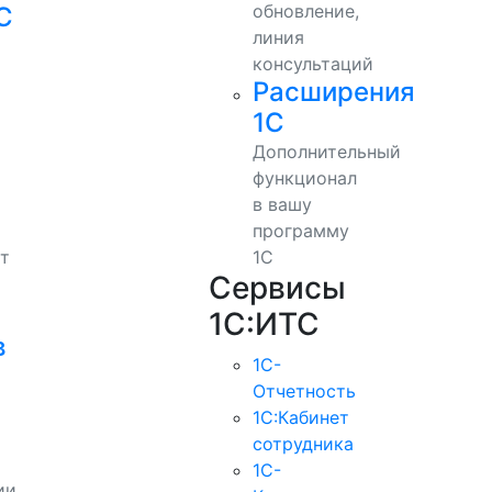
обновление,
С
линия
консультаций
Расширения
1С
Дополнительный
функционал
в вашу
программу
т
1С
Сервисы
1С:ИТС
в
1С-
Отчетность
1С:Кабинет
сотрудника
1С-
ии