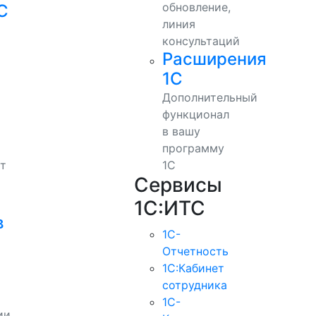
обновление,
С
линия
консультаций
Расширения
1С
Дополнительный
функционал
в вашу
программу
т
1С
Сервисы
1С:ИТС
в
1С-
Отчетность
1С:Кабинет
сотрудника
1С-
ии