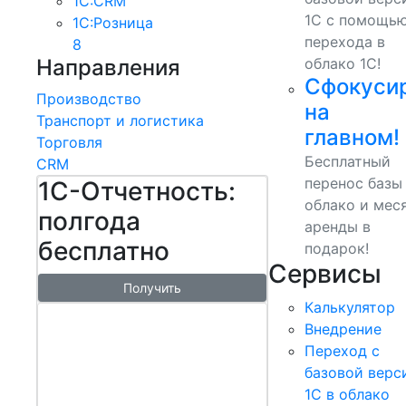
1С:CRM
1С с помощь
1С:Розница
перехода в
8
Направления
облако 1С!
Сфокуси
Производство
на
Транспорт и логистика
главном!
Торговля
Бесплатный
CRM
перенос базы
1С-Отчетность:
облако и мес
полгода
аренды в
бесплатно
подарок!
Сервисы
Получить
Калькулятор
1С:БизнесСт
Внедрение
арт.
Переход с
Управляй
базовой верс
1С в облако