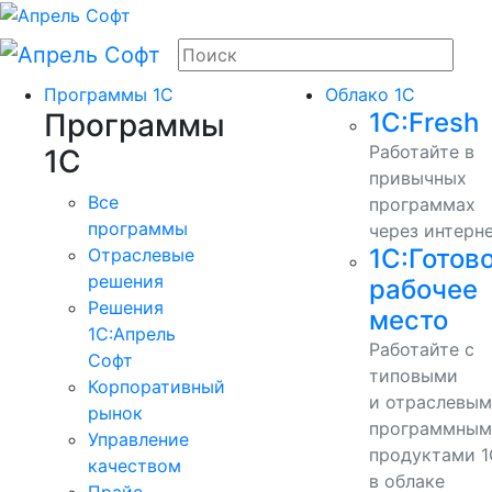
Программы 1С
Облако 1С
Программы
1С:Fresh
Работайте в
1С
привычных
Все
программах
программы
через интерн
1С:Готов
Отраслевые
решения
рабочее
Решения
место
1C:Апрель
Работайте с
Софт
типовыми
Корпоративный
и отраслевы
рынок
программным
Управление
продуктами 1
качеством
в облаке
Прайс-