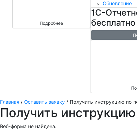
бизнесом
Обновление
за 3000 ₽
1С-Отчетн
бесплатно
Подробнее
П
Бесплатн
перенос б
облако + 
аренды в 
По
Главная
/
Оставить заявку
/
Получить инструкцию по п
Получить инструкцию
Веб-форма не найдена.