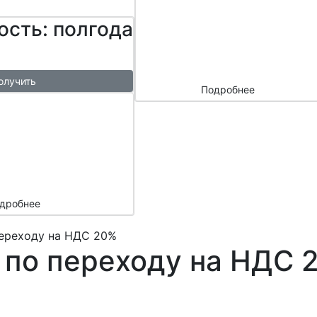
сайтом и
ость: полгода
маркетплейс
ами
олучить
Подробнее
ый
азы в
месяц
подарок
дробнее
ереходу на НДС 20%
 по переходу на НДС 