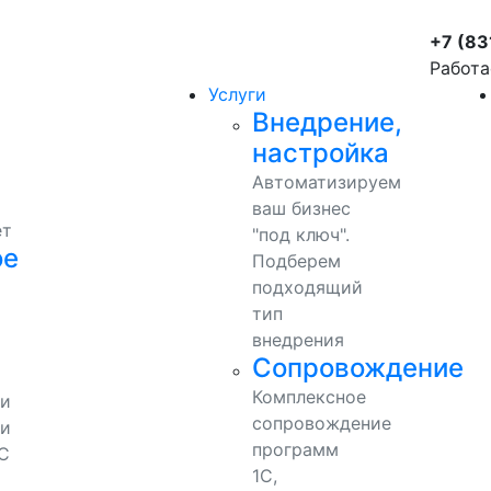
+7 (83
Работа
Услуги
Внедрение,
настройка
Автоматизируем
ваш бизнес
ет
"под ключ".
ое
Подберем
подходящий
тип
внедрения
Сопровождение
Комплексное
ми
сопровождение
и
программ
С
1С,