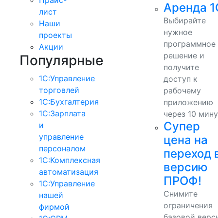
Аренда 1
лист
Выбирайте
Наши
нужное
проекты
программное
Акции
решение и
Популярные
получите
1С:Управление
доступ к
торговлей
рабочему
1С:Бухгалтерия
приложению
1С:Зарплата
через 10 мину
Супер
и
управление
цена на
персоналом
переход 
1С:Комплексная
версию
автоматизация
ПРОФ!
1С:Управление
Снимите
нашей
ограничения
фирмой
базовой верс