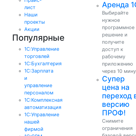
Аренда 1
лист
Выбирайте
Наши
нужное
проекты
программное
Акции
решение и
Популярные
получите
1С:Управление
доступ к
торговлей
рабочему
1С:Бухгалтерия
приложению
1С:Зарплата
через 10 мину
Супер
и
управление
цена на
персоналом
переход 
1С:Комплексная
версию
автоматизация
ПРОФ!
1С:Управление
Снимите
нашей
ограничения
фирмой
базовой верс