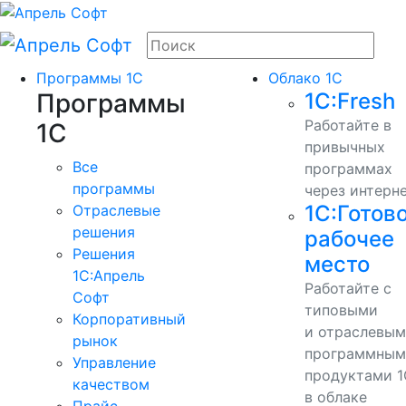
Программы 1С
Облако 1С
Программы
1С:Fresh
Работайте в
1С
привычных
Все
программах
программы
через интерн
1С:Готов
Отраслевые
решения
рабочее
Решения
место
1C:Апрель
Работайте с
Софт
типовыми
Корпоративный
и отраслевы
рынок
программным
Управление
продуктами 1
качеством
в облаке
Прайс-