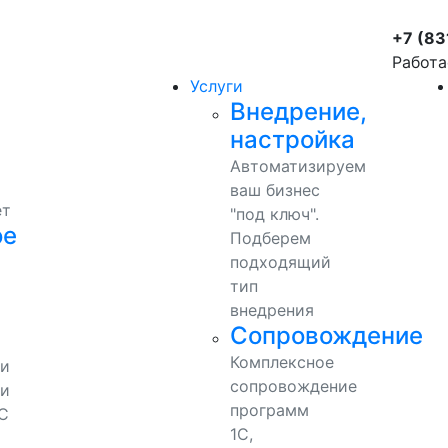
+7 (83
Работа
Услуги
Внедрение,
настройка
Автоматизируем
ваш бизнес
ет
"под ключ".
ое
Подберем
подходящий
тип
внедрения
Сопровождение
Комплексное
ми
сопровождение
и
программ
С
1С,