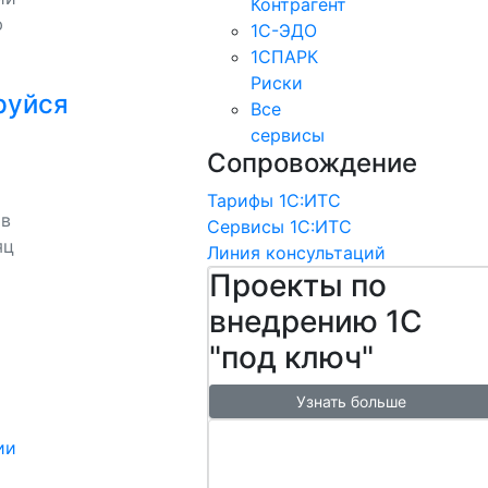
Контрагент
ю
1С-ЭДО
1СПАРК
Риски
руйся
Все
сервисы
Сопровождение
Тарифы 1С:ИТС
 в
Сервисы 1С:ИТС
яц
Линия консультаций
Проекты по
внедрению 1С
"под ключ"
Узнать больше
Настроим
ии
обмен с