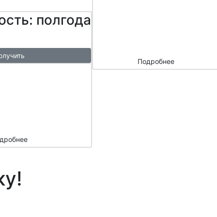
сайтом и
ость: полгода
маркетплейс
ами
олучить
Подробнее
ый
азы в
месяц
подарок
дробнее
ку!