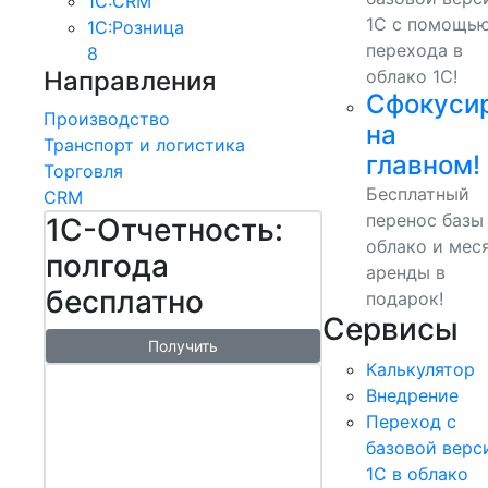
1С:CRM
1С с помощь
1С:Розница
перехода в
8
Направления
облако 1С!
Сфокуси
Производство
на
Транспорт и логистика
главном!
Торговля
Бесплатный
CRM
перенос базы
1С-Отчетность:
облако и мес
полгода
аренды в
бесплатно
подарок!
Сервисы
Получить
Калькулятор
1С:БизнесСт
Внедрение
арт.
Переход с
Управляй
базовой верс
1С в облако