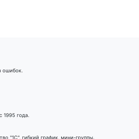
з ошибок.
 1995 года.
во "1С", гибкий график, мини-группы.