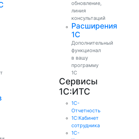
обновление,
С
линия
консультаций
Расширения
1С
Дополнительный
функционал
в вашу
программу
т
1С
Сервисы
1С:ИТС
в
1С-
Отчетность
1С:Кабинет
сотрудника
1С-
ии