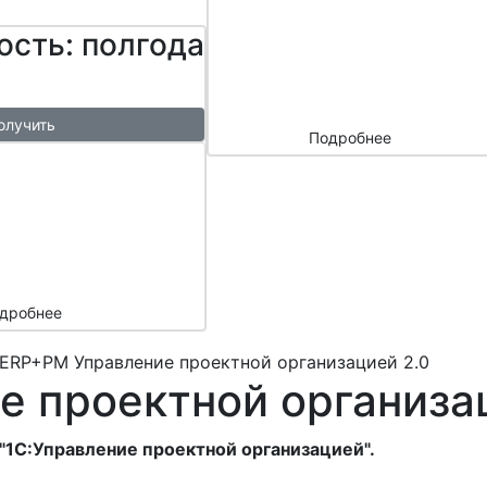
сайтом и
ость: полгода
маркетплейс
ами
олучить
Подробнее
ый
азы в
месяц
подарок
дробнее
:ERP+PM Управление проектной организацией 2.0
е проектной организа
"1С:Управление проектной организацией".