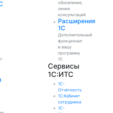
обновление,
С
линия
консультаций
Расширения
1С
Дополнительный
функционал
в вашу
программу
т
1С
Сервисы
1С:ИТС
в
1С-
Отчетность
1С:Кабинет
сотрудника
1С-
ии