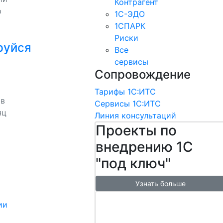
Контрагент
ю
1С-ЭДО
1СПАРК
Риски
руйся
Все
сервисы
Сопровождение
Тарифы 1С:ИТС
 в
Сервисы 1С:ИТС
яц
Линия консультаций
Проекты по
внедрению 1С
"под ключ"
Узнать больше
Настроим
ии
обмен с