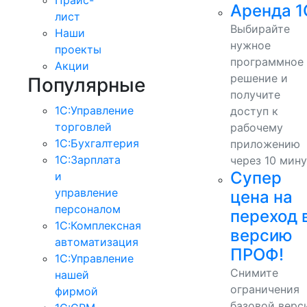
Аренда 1
лист
Выбирайте
Наши
нужное
проекты
программное
Акции
решение и
Популярные
получите
1С:Управление
доступ к
торговлей
рабочему
1С:Бухгалтерия
приложению
1С:Зарплата
через 10 мину
Супер
и
управление
цена на
персоналом
переход 
1С:Комплексная
версию
автоматизация
ПРОФ!
1С:Управление
Снимите
нашей
ограничения
фирмой
базовой верс