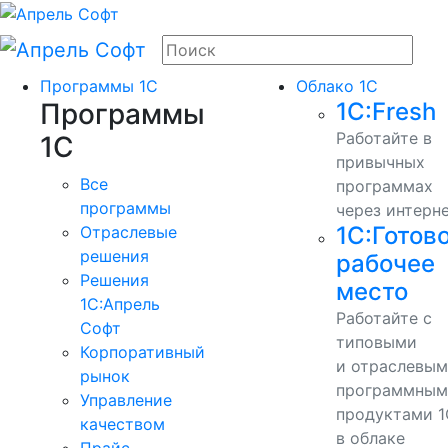
Программы 1С
Облако 1С
Программы
1С:Fresh
Работайте в
1С
привычных
Все
программах
программы
через интерн
1С:Готов
Отраслевые
решения
рабочее
Решения
место
1C:Апрель
Работайте с
Софт
типовыми
Корпоративный
и отраслевы
рынок
программным
Управление
продуктами 1
качеством
в облаке
Прайс-