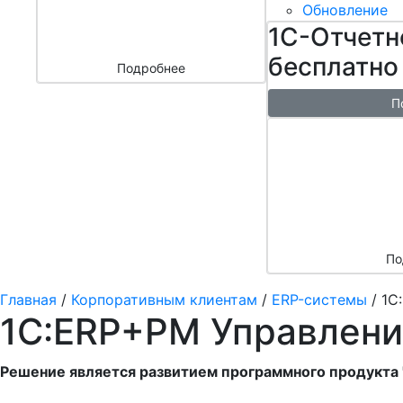
бизнесом
Обновление
за 3000 ₽
1С-Отчетн
бесплатно
Подробнее
П
Бесплатн
перенос б
облако + 
аренды в 
По
Главная
/
Корпоративным клиентам
/
ERP-системы
/
1С
1С:ERP+PM Управлени
Решение является развитием программного продукта 