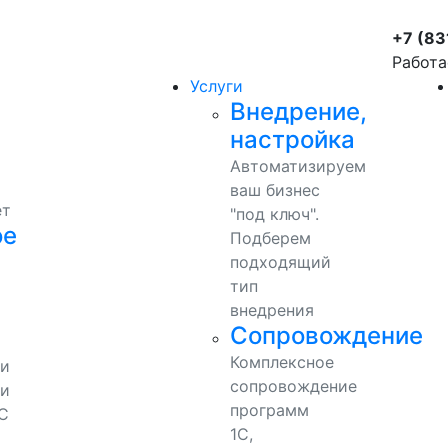
+7 (83
Работа
Услуги
Внедрение,
настройка
Автоматизируем
ваш бизнес
ет
"под ключ".
ое
Подберем
подходящий
тип
внедрения
Сопровождение
Комплексное
ми
сопровождение
и
программ
С
1С,