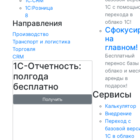
1С:CRM
1С с помощь
1С:Розница
перехода в
8
Направления
облако 1С!
Сфокуси
Производство
на
Транспорт и логистика
главном!
Торговля
Бесплатный
CRM
перенос базы
1С-Отчетность:
облако и мес
полгода
аренды в
бесплатно
подарок!
Сервисы
Получить
Калькулятор
1С:БизнесСт
Внедрение
арт.
Переход с
Управляй
базовой верс
1С в облако