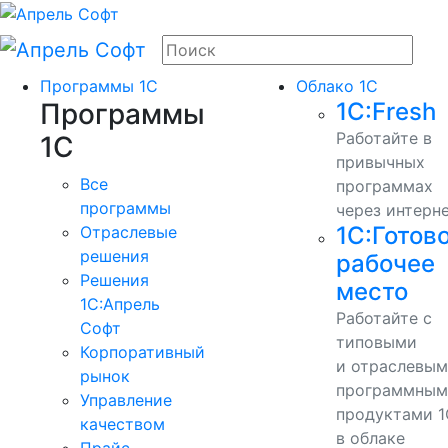
Программы 1С
Облако 1С
Программы
1С:Fresh
Работайте в
1С
привычных
Все
программах
программы
через интерн
1С:Готов
Отраслевые
решения
рабочее
Решения
место
1C:Апрель
Работайте с
Софт
типовыми
Корпоративный
и отраслевы
рынок
программным
Управление
продуктами 1
качеством
в облаке
Прайс-