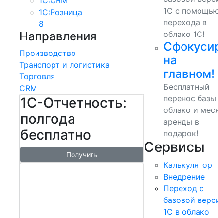
1С:CRM
1С с помощь
1С:Розница
перехода в
8
Направления
облако 1С!
Сфокуси
Производство
на
Транспорт и логистика
главном!
Торговля
Бесплатный
CRM
перенос базы
1С-Отчетность:
облако и мес
полгода
аренды в
бесплатно
подарок!
Сервисы
Получить
Калькулятор
1С:БизнесСт
Внедрение
арт.
Переход с
Управляй
базовой верс
1С в облако