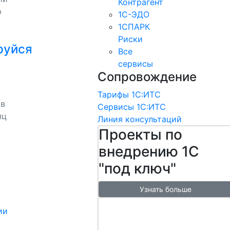
Контрагент
ю
1С-ЭДО
1СПАРК
Риски
руйся
Все
сервисы
Сопровождение
Тарифы 1С:ИТС
 в
Сервисы 1С:ИТС
яц
Линия консультаций
Проекты по
внедрению 1С
"под ключ"
Узнать больше
Настроим
ии
обмен с