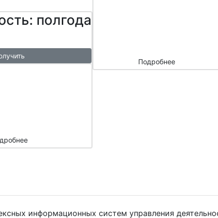
сайтом и
ость: полгода
маркетплейс
ами
олучить
Подробнее
ый
азы в
месяц
подарок
дробнее
лексных информационных систем управления деятельно