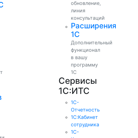
обновление,
С
линия
консультаций
Расширения
1С
Дополнительный
функционал
в вашу
программу
т
1С
Сервисы
1С:ИТС
в
1С-
Отчетность
1С:Кабинет
сотрудника
1С-
ии