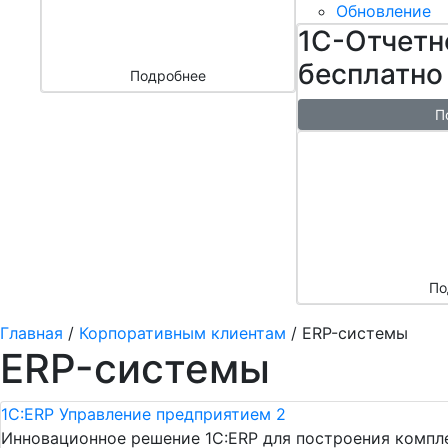
бизнесом
Обновление
за 3000 ₽
1С-Отчетн
бесплатно
Подробнее
П
Бесплатн
перенос б
облако + 
аренды в 
По
Главная
/
Корпоративным клиентам
/
ERP-системы
ERP-системы
1С:ERP Управление предприятием 2
Инновационное решение 1С:ERP для построения комп