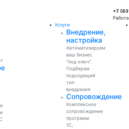
+7 (83
Работа
Услуги
Внедрение,
настройка
Автоматизируем
ваш бизнес
ет
"под ключ".
ое
Подберем
подходящий
тип
внедрения
Сопровождение
Комплексное
ми
сопровождение
и
программ
С
1С,