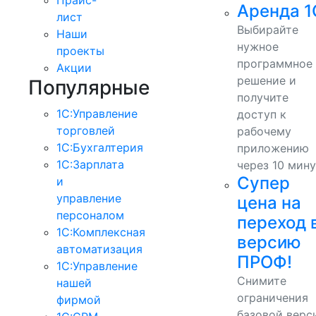
Аренда 1
лист
Выбирайте
Наши
нужное
проекты
программное
Акции
решение и
Популярные
получите
1С:Управление
доступ к
торговлей
рабочему
1С:Бухгалтерия
приложению
1С:Зарплата
через 10 мину
Супер
и
управление
цена на
персоналом
переход 
1С:Комплексная
версию
автоматизация
ПРОФ!
1С:Управление
Снимите
нашей
ограничения
фирмой
базовой верс