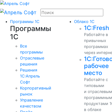
Программы 1С
Облако 1С
Программы
1С:Fresh
Работайте в
1С
привычных
Все
программах
программы
через интерн
1С:Готов
Отраслевые
решения
рабочее
Решения
место
1C:Апрель
Работайте с
Софт
типовыми
Корпоративный
и отраслевы
рынок
программным
Управление
продуктами 1
качеством
в облаке
Прайс-