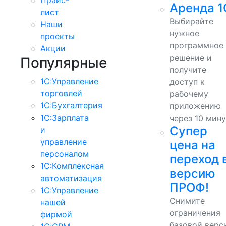
Аренда 1
лист
Выбирайте
Наши
нужное
проекты
программное
Акции
решение и
Популярные
получите
1С:Управление
доступ к
торговлей
рабочему
1С:Бухгалтерия
приложению
1С:Зарплата
через 10 мину
Супер
и
управление
цена на
персоналом
переход 
1С:Комплексная
версию
автоматизация
ПРОФ!
1С:Управление
Снимите
нашей
ограничения
фирмой
базовой верс