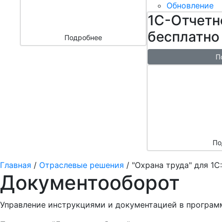
бизнесом
Обновление
за 3000 ₽
1С-Отчетн
бесплатно
Подробнее
П
Бесплатн
перенос б
облако + 
аренды в 
По
Главная
/
Отраслевые решения
/
"Охрана труда" для 1С
Документооборот
Управление инструкциями и документацией в программ