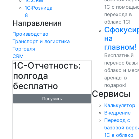
1С:CRM
1С с помощь
1С:Розница
перехода в
8
Направления
облако 1С!
Сфокуси
Производство
на
Транспорт и логистика
главном!
Торговля
Бесплатный
CRM
перенос базы
1С-Отчетность:
облако и мес
полгода
аренды в
бесплатно
подарок!
Сервисы
Получить
Калькулятор
1С:БизнесСт
Внедрение
арт.
Переход с
Управляй
базовой верс
1С в облако