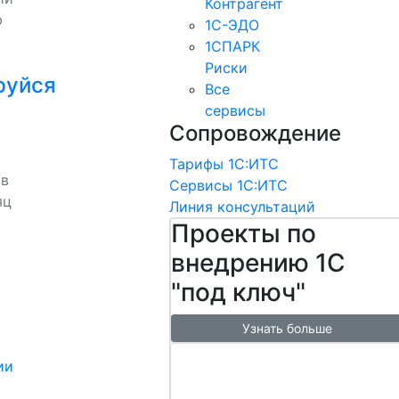
Контрагент
ю
1С-ЭДО
1СПАРК
Риски
руйся
Все
сервисы
Сопровождение
Тарифы 1С:ИТС
 в
Сервисы 1С:ИТС
яц
Линия консультаций
Проекты по
внедрению 1С
"под ключ"
Узнать больше
Настроим
ии
обмен с