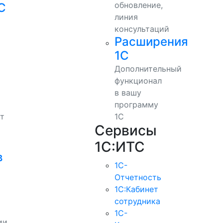
обновление,
С
линия
консультаций
Расширения
1С
Дополнительный
функционал
в вашу
программу
т
1С
Сервисы
1С:ИТС
в
1С-
Отчетность
1С:Кабинет
сотрудника
1С-
ии