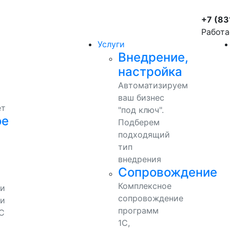
+7 (83
Работа
Услуги
Внедрение,
настройка
Автоматизируем
ваш бизнес
ет
"под ключ".
ое
Подберем
подходящий
тип
внедрения
Сопровождение
Комплексное
ми
сопровождение
и
программ
С
1С,