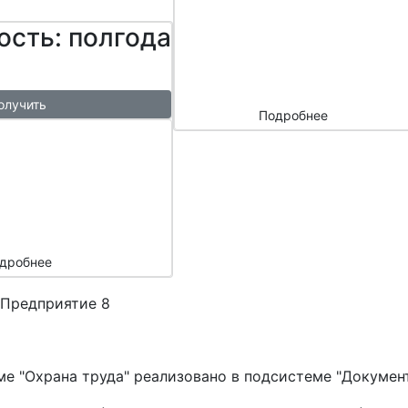
сайтом и
ость: полгода
маркетплейс
ами
олучить
Подробнее
ый
азы в
месяц
подарок
дробнее
:Предприятие 8
е "Охрана труда" реализовано в подсистеме "Докумен