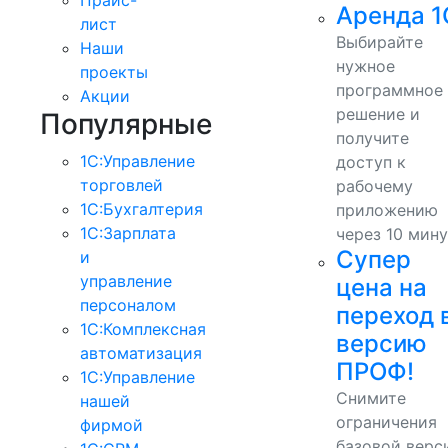
Аренда 1
лист
Выбирайте
Наши
нужное
проекты
программное
Акции
решение и
Популярные
получите
1С:Управление
доступ к
торговлей
рабочему
1С:Бухгалтерия
приложению
1С:Зарплата
через 10 мину
Супер
и
управление
цена на
персоналом
переход 
1С:Комплексная
версию
автоматизация
ПРОФ!
1С:Управление
Снимите
нашей
ограничения
фирмой
базовой верс