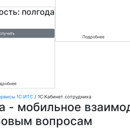
сайтом и
ость: полгода
маркетплейс
ами
олучить
Подробнее
ый
азы в
месяц
подарок
дробнее
рвисы 1С:ИТС
/
1С:Кабинет сотрудника
а - мобильное взаимо
дровым вопросам