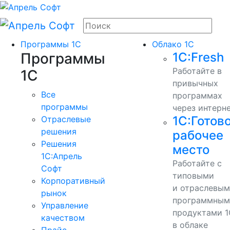
Программы 1С
Облако 1С
Программы
1С:Fresh
Работайте в
1С
привычных
Все
программах
программы
через интерн
1С:Готов
Отраслевые
решения
рабочее
Решения
место
1C:Апрель
Работайте с
Софт
типовыми
Корпоративный
и отраслевы
рынок
программным
Управление
продуктами 1
качеством
в облаке
Прайс-