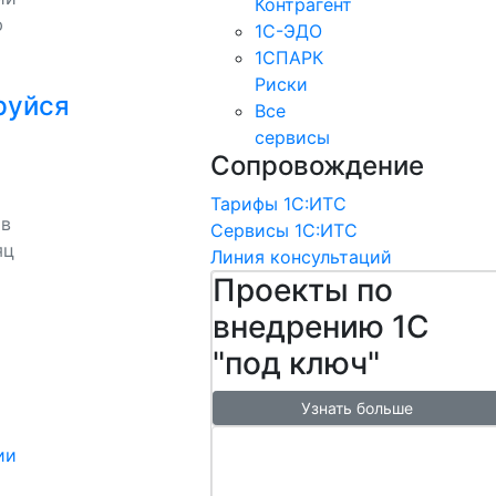
Контрагент
ю
1С-ЭДО
1СПАРК
Риски
руйся
Все
сервисы
Сопровождение
Тарифы 1С:ИТС
 в
Сервисы 1С:ИТС
яц
Линия консультаций
Проекты по
внедрению 1С
"под ключ"
Узнать больше
Настроим
ии
обмен с