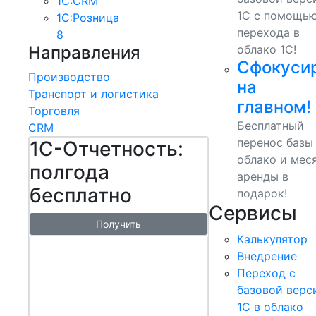
1С:CRM
1С с помощь
1С:Розница
перехода в
8
Направления
облако 1С!
Сфокуси
Производство
на
Транспорт и логистика
главном!
Торговля
Бесплатный
CRM
перенос базы
1С-Отчетность:
облако и мес
полгода
аренды в
бесплатно
подарок!
Сервисы
Получить
Калькулятор
1С:БизнесСт
Внедрение
арт.
Переход с
Управляй
базовой верс
1С в облако