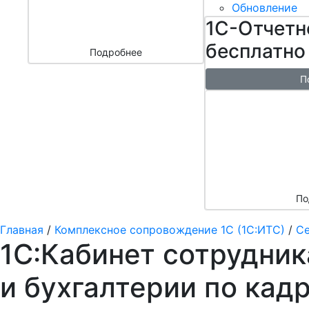
бизнесом
Обновление
за 3000 ₽
1С-Отчетн
бесплатно
Подробнее
П
Бесплатн
перенос б
облако + 
аренды в 
По
Главная
/
Комплексное сопровождение 1С (1С:ИТС)
/
Се
1С:Кабинет сотрудник
и бухгалтерии по ка