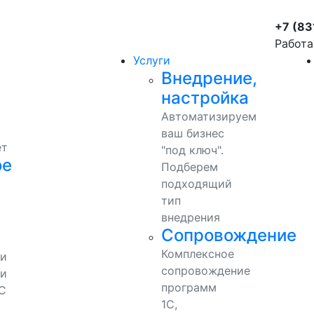
+7 (83
Работа
Услуги
Внедрение,
настройка
Автоматизируем
ваш бизнес
ет
"под ключ".
ое
Подберем
подходящий
тип
внедрения
Сопровождение
Комплексное
ми
сопровождение
и
программ
С
1С,