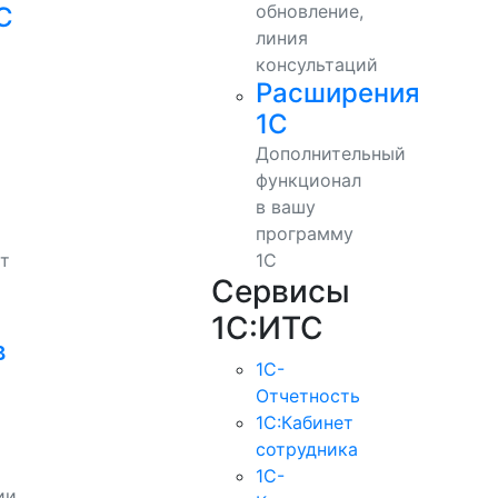
обновление,
С
линия
консультаций
Расширения
1С
Дополнительный
функционал
в вашу
программу
т
1С
Сервисы
1С:ИТС
в
1С-
Отчетность
1С:Кабинет
сотрудника
1С-
ии